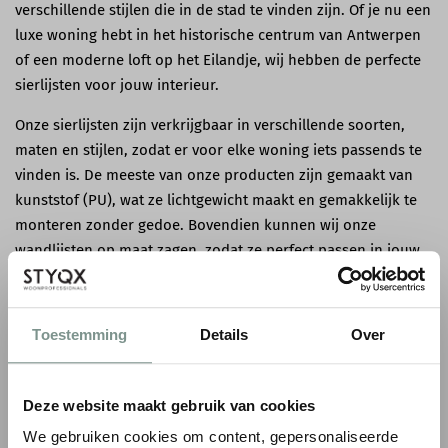
verschillende stijlen die in de stad te vinden zijn. Of je nu een
luxe woning hebt in het historische centrum van Antwerpen
of een moderne loft op het Eilandje, wij hebben de perfecte
sierlijsten voor jouw interieur.
Onze sierlijsten zijn verkrijgbaar in verschillende soorten,
maten en stijlen, zodat er voor elke woning iets passends te
vinden is. De meeste van onze producten zijn gemaakt van
kunststof (PU), wat ze lichtgewicht maakt en gemakkelijk te
monteren zonder gedoe. Bovendien kunnen wij onze
wandlijsten op maat zagen, zodat ze perfect passen in jouw
woning.
Plinten kopen in Antwerpen
Toestemming
Details
Over
Plinten kunnen het verschil maken in de uitstraling van een
kamer. In Antwerpen, waar historie en modern wonen
samenkomen, kunnen plinten een tijdloze en strakke
Deze website maakt gebruik van cookies
afwerking toevoegen aan je woning. Van klassieke plinten tot
We gebruiken cookies om content, gepersonaliseerde
moderne varianten, STYQX biedt een groot aanbod dat