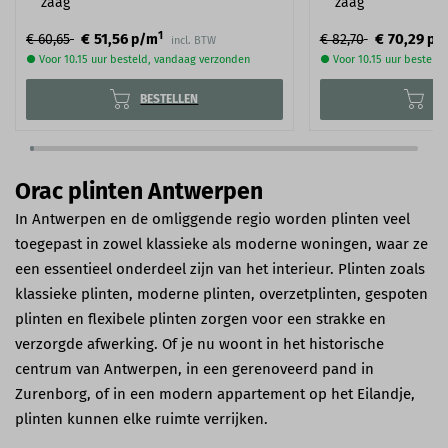
zaag
zaag
1
€ 51,56
€ 70,29
€ 60,65
p/m
€ 82,70
p/
incl. BTW
● Voor 10.15 uur besteld, vandaag verzonden
● Voor 10.15 uur besteld
BESTELLEN
BE
Orac plinten Antwerpen
In Antwerpen en de omliggende regio worden plinten veel
toegepast in zowel klassieke als moderne woningen, waar ze
een essentieel onderdeel zijn van het interieur. Plinten zoals
klassieke plinten, moderne plinten, overzetplinten, gespoten
plinten en flexibele plinten zorgen voor een strakke en
verzorgde afwerking. Of je nu woont in het historische
centrum van Antwerpen, in een gerenoveerd pand in
Zurenborg, of in een modern appartement op het Eilandje,
plinten kunnen elke ruimte verrijken.