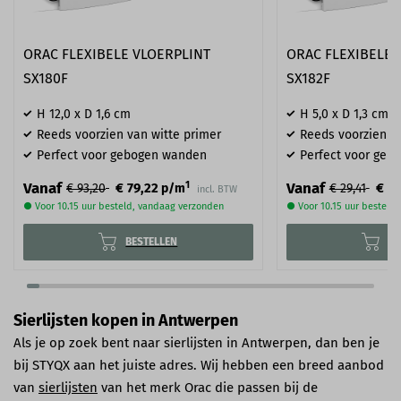
ORAC FLEXIBELE VLOERPLINT
ORAC FLEXIBELE 
SX180F
SX182F
H 12,0 x D 1,6 cm
H 5,0 x D 1,3 cm
Reeds voorzien van witte primer
Reeds voorzien va
Perfect voor gebogen wanden
Perfect voor geb
1
Vanaf
Vanaf
€ 79,22
€ 2
€ 93,20
p/m
€ 29,41
incl. BTW
● Voor 10.15 uur besteld, vandaag verzonden
● Voor 10.15 uur besteld
BESTELLEN
BE
Sierlijsten kopen in Antwerpen
Als je op zoek bent naar sierlijsten in Antwerpen, dan ben je
bij STYQX aan het juiste adres. Wij hebben een breed aanbod
van
sierlijsten
van het merk Orac die passen bij de