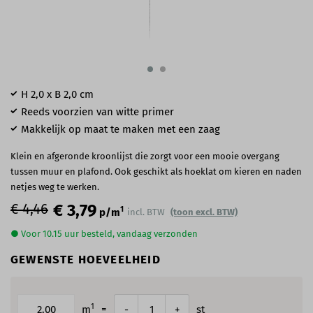
H 2,0 x B 2,0 cm
Reeds voorzien van witte primer
Makkelijk op maat te maken met een zaag
Klein en afgeronde kroonlijst die zorgt voor een mooie overgang
tussen muur en plafond. Ook geschikt als hoeklat om kieren en naden
netjes weg te werken.
€ 4,46
€ 3,79
1
p/m
incl. BTW
(toon excl. BTW)
● Voor 10.15 uur besteld, vandaag verzonden
GEWENSTE HOEVEELHEID
1
m
=
st
-
+