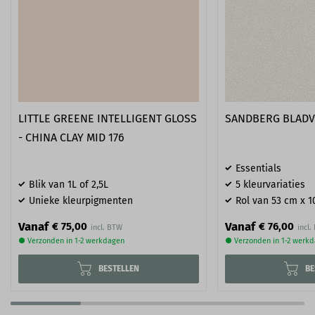
LITTLE GREENE INTELLIGENT GLOSS
SANDBERG BLADV
- CHINA CLAY MID 176
Essentials
Blik van 1L of 2,5L
5 kleurvariaties
Unieke kleurpigmenten
Rol van 53 cm x 1
Vanaf
Vanaf
€ 75,00
€ 76,00
● Verzonden in 1-2 werkdagen
● Verzonden in 1-2 werk
BESTELLEN
BE