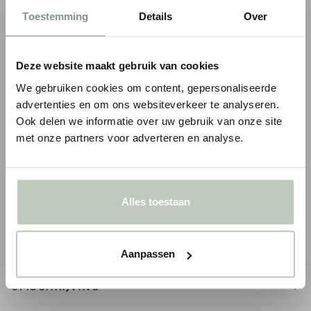
Toestemming
Details
Over
Deze website maakt gebruik van cookies
We gebruiken cookies om content, gepersonaliseerde
advertenties en om ons websiteverkeer te analyseren.
Ook delen we informatie over uw gebruik van onze site
met onze partners voor adverteren en analyse.
ORAC ROZET R77
ORAC ROZET R23
€ 145,61
€ 146,03
€ 171,30
p/st
€ 171,80
p/
incl. BTW
● Voor 10.15 uur besteld, vandaag verzonden
● Voor 10.15 uur besteld
Alles toestaan
-
+
-
Aanpassen
OMSCHRIJVING