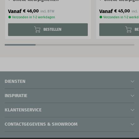
Vanaf
Vanaf
€ 46,00
€ 45,00
● Verzonden in 1-2 werkdagen
● Verzonden in 1-2 werk
BESTELLEN
BE
DIENSTEN
INSPIRATIE
KLANTENSERVICE
CONTACTGEGEVENS & SHOWROOM