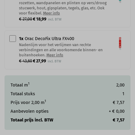
rozetten, wandpanelen en plinten op vers/droog
stucwerk, hout, gipsplaten, tegels, glas, etc. Ook
voor flexibel.
Meer info
€ 27,00
€ 18,99
1
x
Orac DecoFix Ultra FX400
Nadenlijm voor het verlijmen van rechte
verbindingen en alle voorkomende binnen- en
buitenhoeken.
Meer info
€ 43,60
€ 27,99
1
Totaal m
2,00
Totaal stuks
1
1
Prijs voor
2,00
m
€ 7,57
Aanbevolen opties
+
€ 0,00
Totaal prijs incl. BTW
€ 7,57