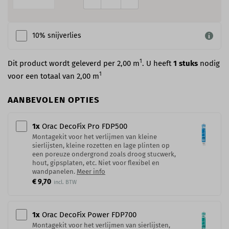
10% snijverlies
1
Dit product wordt geleverd per 2,00 m
. U heeft
1
stuks
nodig
1
voor een totaal van
2,00
m
AANBEVOLEN OPTIES
1
x
Orac DecoFix Pro​ FDP500
Montagekit voor het verlijmen van kleine
sierlijsten, kleine rozetten en lage plinten op
een poreuze ondergrond zoals droog stucwerk,
hout, gipsplaten, etc. Niet voor flexibel en
wandpanelen.
Meer info
€ 9,70
1
x
Orac DecoFix Power​ FDP700
Montagekit voor het verlijmen van sierlijsten,