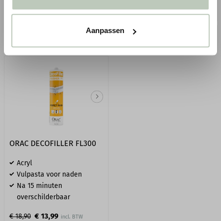
BESTELLEN
BESTELLEN
Aanpassen
Gratis
verzending in NL & BE*
ORAC DECOFILLER FL300
Acryl
Vulpasta voor naden
Na 15 minuten
overschilderbaar
€ 13,99
€ 18,90