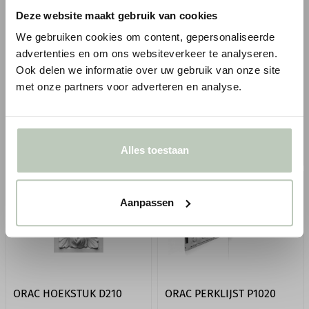
Reeds voorzien van witte
primer
Deze website maakt gebruik van cookies
primer
Makkelijk op maat te
Geschikt voor kroonlijst
maken met een zaag
We gebruiken cookies om content, gepersonaliseerde
C307
advertenties en om ons websiteverkeer te analyseren.
Vanaf
Ook delen we informatie over uw gebruik van onze site
Vanaf
1
€ 25,33
€ 29,80
p/m
met onze partners voor adverteren en analyse.
€ 13,69
€ 16,11
incl. BTW
● Voor 10.15 uur besteld, vandaag
● Voor 10.15 uur besteld, vandaag
verzonden
verzonden
BESTELLEN
BESTELLEN
Alles toestaan
Aanpassen
ORAC HOEKSTUK D210
ORAC PERKLIJST P1020