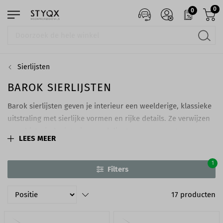
0
0
Sierlijsten
BAROK SIERLIJSTEN
Barok sierlijsten geven je interieur een weelderige, klassieke
uitstraling met sierlijke vormen en rijke details. Ze verwijzen
naar historische interieurs vol diepte en ornamenten.
LEES MEER
Moderne materialen bieden dezelfde luxe look, maar dan
licht, duurzaam en eenvoudig te verwerken voor een elegant
1
resultaat.
Filters
17
producten