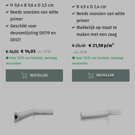
H 9,6 x B 9,6 x D 3,5 cm
B 4,9 x D 2,4 cm
Reeds voorzien van witte
Reeds voorzien van witte
primer
primer
Geschikt voor
Makkelijk op maat te
deuromlijsting DX119 en
maken met een zaag
DX121
1
€ 21,59
€ 25,40
p/m
€ 14,03
€ 16,50
incl. BTW
● Voor 10.15 uur besteld, vandaag
● Voor 10.15 uur besteld, vandaag
verzonden
verzonden
BESTELLEN
BESTELLEN