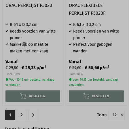
ORAC PERKLIJST P3020
ORAC FLEXIBELE
PERKLIJST P3020F
B 6,1 x D 3,2 cm
B 6,1 x D 3,2 cm
Reeds voorzien van witte
Reeds voorzien van witte
primer
primer
Makkelijk op maat te
Perfect voor gebogen
maken met een zaag
wanden
Vanaf
Vanaf
1
1
€ 25,33
€ 50,66
€ 29,80
p/m
€ 59,60
p/m
incl. BTW
incl. BTW
● Voor 10.15 uur besteld, vandaag
● Voor 10.15 uur besteld, vandaag
verzonden
verzonden
BESTELLEN
BESTELLEN
1
2
Toon