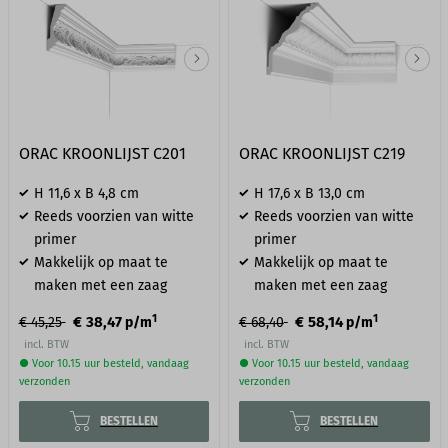
ORAC KROONLIJST C201
ORAC KROONLIJST C219
H 11,6 x B 4,8 cm
H 17,6 x B 13,0 cm
Reeds voorzien van witte
Reeds voorzien van witte
primer
primer
Makkelijk op maat te
Makkelijk op maat te
maken met een zaag
maken met een zaag
1
1
€ 38,47
€ 58,14
€ 45,25
p/m
€ 68,40
p/m
incl. BTW
incl. BTW
● Voor 10.15 uur besteld, vandaag
● Voor 10.15 uur besteld, vandaag
verzonden
verzonden
BESTELLEN
BESTELLEN