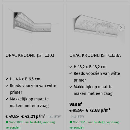
ORAC KROONLIJST C303
ORAC KROONLIJST C338A
H 18,2 x B 18,2 cm
Reeds voorzien van witte
H 14,4 x B 6,5 cm
primer
Reeds voorzien van witte
Makkelijk op maat te
primer
maken met een zaag
Makkelijk op maat te
Vanaf
maken met een zaag
1
€ 72,68
€ 85,50
p/m
1
€ 42,21
€ 49,65
p/m
incl. BTW
incl. BTW
● Voor 10.15 uur besteld, vandaag
● Voor 10.15 uur besteld, vandaag
verzonden
verzonden