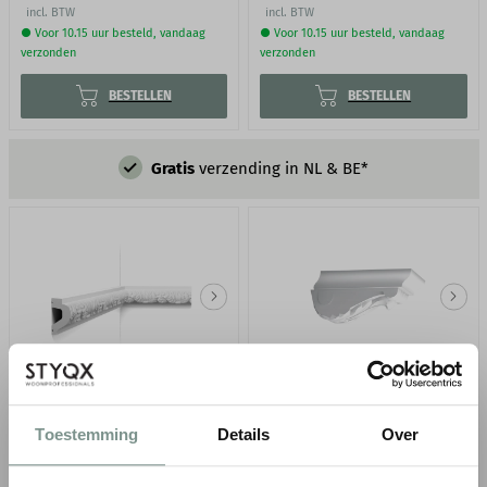
incl. BTW
incl. BTW
● Voor 10.15 uur besteld, vandaag
● Voor 10.15 uur besteld, vandaag
verzonden
verzonden
BESTELLEN
BESTELLEN
Gratis
verzending in NL & BE*
ORAC WANDLIJST P3020
ORAC ELEMENT C307A
Toestemming
Details
Over
B 6,1 x D 3,2 cm
L 9,4 x H 4,0 x B 7,5 cm
Reeds voorzien van witte