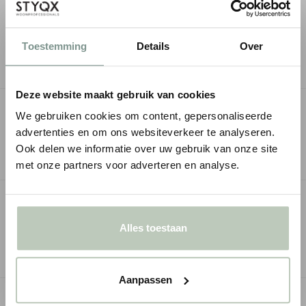
Persoonlijk
kleuradvies
mogelijk
Milieu- en
kindvriendelijke
kwaliteitsverf
Toestemming
Details
Over
Deze website maakt gebruik van cookies
OMSCHRIJVING
We gebruiken cookies om content, gepersonaliseerde
advertenties en om ons websiteverkeer te analyseren.
SPECIFICATIES
Ook delen we informatie over uw gebruik van onze site
met onze partners voor adverteren en analyse.
GERELATEERDE PAGINA'S
Alles toestaan
Little Greene | Intelligent Eggshell | Binnenlak
​Little Gree
Aanpassen
GERELATEERDE PRODUCTEN