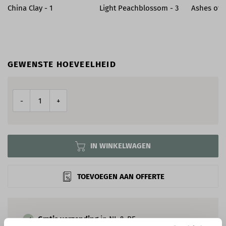
China Clay - 1
Light Peachblossom - 3
Ashes of 
GEWENSTE HOEVEELHEID
-
+
IN WINKELWAGEN
TOEVOEGEN AAN OFFERTE
Gratis verzending
in NL & BE