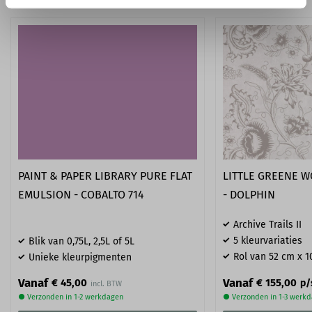
PAINT & PAPER LIBRARY PURE FLAT
LITTLE GREENE 
EMULSION - COBALTO 714
- DOLPHIN
Archive Trails II
5 kleurvariaties
Blik van 0,75L, 2,5L of 5L
Rol van 52 cm x 1
Unieke kleurpigmenten
Vanaf
Vanaf
€ 45,00
€ 155,00
p/
● Verzonden in 1-2 werkdagen
● Verzonden in 1-3 werk