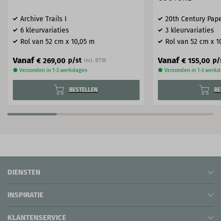
Archive Trails I
20th Century Pap
6 kleurvariaties
3 kleurvariaties
Rol van 52 cm x 10,05 m
Rol van 52 cm x 1
Vanaf
Vanaf
€ 269,00
€ 155,00
p/st
p/
incl. BTW
● Verzonden in 1-3 werkdagen
● Verzonden in 1-3 werk
BESTELLEN
BE
DIENSTEN
INSPIRATIE
KLANTENSERVICE