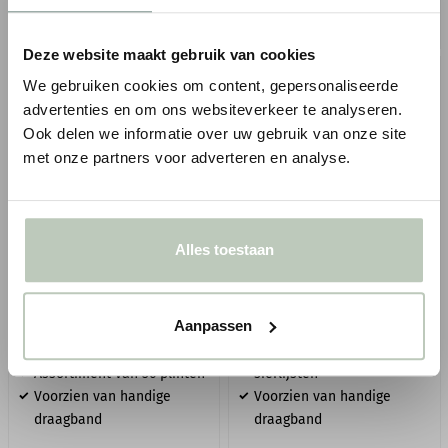
BESTELLEN
BESTELLEN
Deze website maakt gebruik van cookies
We gebruiken cookies om content, gepersonaliseerde
advertenties en om ons websiteverkeer te analyseren.
Ook delen we informatie over uw gebruik van onze site
met onze partners voor adverteren en analyse.
ORAC SAMPLE KOFFER
ORAC SAMPLE KOFFER
Alles toestaan
MS070-004 PLINTEN
MS070-005 GROOT &
GEORNAMENTEERD
Aanpassen
L 46,0 x H 34,0 x B 23,5 cm
L 46,0 x H 34,0 x B 23,5 cm
Assortiment van 36
Assortiment van 36 plinten
sierlijsten
Voorzien van handige
Voorzien van handige
draagband
draagband