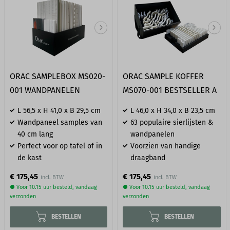
ORAC SAMPLEBOX MS020-
ORAC SAMPLE KOFFER
001 WANDPANELEN
MS070-001 BESTSELLER A
L 56,5 x H 41,0 x B 29,5 cm
L 46,0 x H 34,0 x B 23,5 cm
Wandpaneel samples van
63 populaire sierlijsten &
40 cm lang
wandpanelen
Perfect voor op tafel of in
Voorzien van handige
de kast
draagband
€ 175,45
€ 175,45
● Voor 10.15 uur besteld, vandaag
● Voor 10.15 uur besteld, vandaag
verzonden
verzonden
BESTELLEN
BESTELLEN