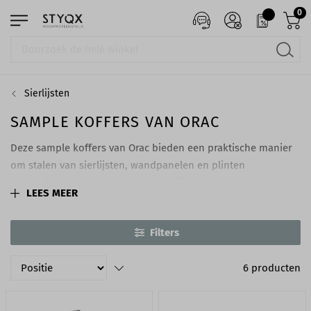
0
Sierlijsten
SAMPLE KOFFERS VAN ORAC
Deze sample koffers van Orac bieden een praktische manier
om stalen van sierlijsten, wandpanelen en plinten
professioneel te presenteren, wat bijdraagt aan een hoge
LEES MEER
klanttevredenheid en betere beslissingen. De koffers zijn
stevig, licht van gewicht en makkelijk mee te nemen.
Filters
6
producten