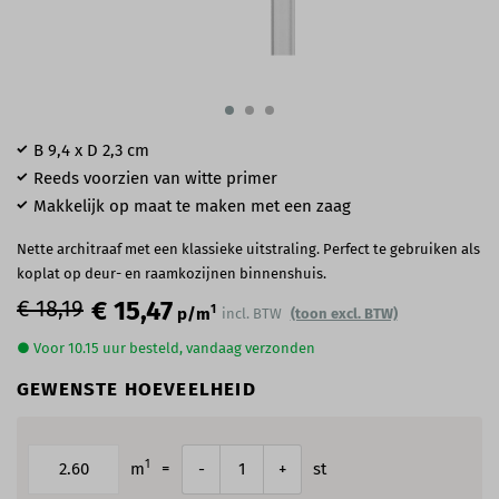
B 9,4 x D 2,3 cm
Reeds voorzien van witte primer
Makkelijk op maat te maken met een zaag
Nette architraaf met een klassieke uitstraling. Perfect te gebruiken als
koplat op deur- en raamkozijnen binnenshuis.
€ 18,19
€ 15,47
1
p/m
incl. BTW
(toon excl. BTW)
● Voor 10.15 uur besteld, vandaag verzonden
GEWENSTE HOEVEELHEID
1
m
=
st
-
+