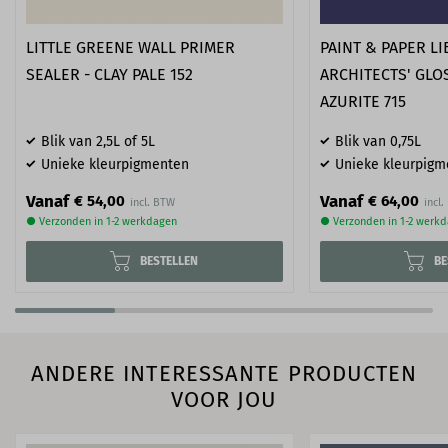
LITTLE GREENE WALL PRIMER
PAINT & PAPER L
SEALER - CLAY PALE 152
ARCHITECTS' GLO
AZURITE 715
Blik van 2,5L of 5L
Blik van 0,75L
Unieke kleurpigmenten
Unieke kleurpigm
Vanaf
Vanaf
€ 54,00
€ 64,00
● Verzonden in 1-2 werkdagen
● Verzonden in 1-2 werk
BESTELLEN
BE
ANDERE INTERESSANTE PRODUCTEN
VOOR JOU