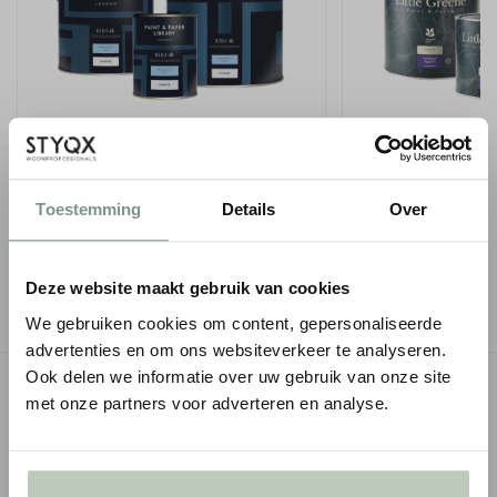
PAINT & PAPER LIBRARY ARCHITECTS'
LITTLE GREENE INT
MATT - 0,75 LITER
- 1 LITER
€ 46,00
€ 75,00
Toestemming
Details
Over
● Verzonden in 1-2 werkdagen
● Verzonden in 1-2 werk
-
+
-
Deze website maakt gebruik van cookies
We gebruiken cookies om content, gepersonaliseerde
advertenties en om ons websiteverkeer te analyseren.
Ook delen we informatie over uw gebruik van onze site
SPECIFICATIES
met onze partners voor adverteren en analyse.
MONTAGESERVICE