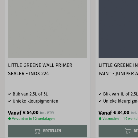
LITTLE GREENE WALL PRIMER
LITTLE GREENE I
SEALER - INOX 224
PAINT - JUNIPER 
Blik van 2,5L of 5L
Blik van 1L of 2,5L
Unieke kleurpigmenten
Unieke kleurpigm
Vanaf
Vanaf
€ 54,00
€ 84,00
● Verzonden in 1-2 werkdagen
● Verzonden in 1-2 werk
BESTELLEN
BE