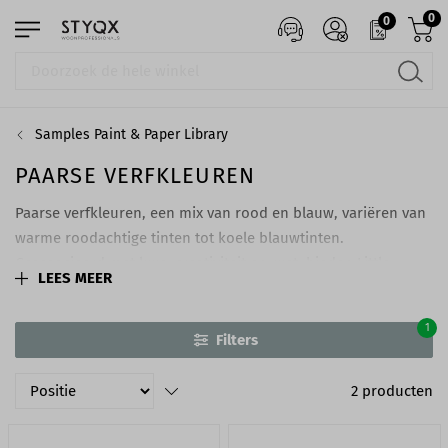
0
0
Samples Paint & Paper Library
PAARSE VERFKLEUREN
Paarse verfkleuren, een mix van rood en blauw, variëren van
warme roodachtige tinten tot koele blauwtinten.
Geassocieerd met luxe, creativiteit en rust, bieden Little
LEES MEER
Greene en Paint & Paper Library verfijnde paarse tinten, van
subtiele lila kleuren tot rijke, koninklijke purper tinten, voor
1
elk interieur.
Filters
2
producten