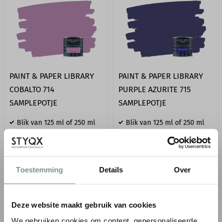
PAINT & PAPER LIBRARY
PAINT & PAPER LIBRARY
COBALTO 714
PURPLE AZURITE 715
SAMPLEPOTJE
SAMPLEPOTJE
Blik van 125 ml of 250 ml
Blik van 125 ml of 250 ml
Unieke kleurpigmenten
Unieke kleurpigmenten
€ 9,50
€ 9,50
€ 9,99
€ 9,99
● Verzonden in 1-2 werkdagen
● Verzonden in 1-2 werkdagen
Toestemming
Details
Over
BESTELLEN
BESTELLEN
Deze website maakt gebruik van cookies
Toon
We gebruiken cookies om content, gepersonaliseerde