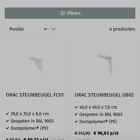
belast worden tot max. 75 KG. De beugels zijn
Filters
overschilderbaar en UV-resistent.
4
producten
ORAC STEUNBEUGEL FC01
ORAC STEUNBEUGEL GB02
40,0 x 49,0 x 7,0 cm
39,0 x 35,0 x 8,0 cm
Gespoten in RAL 9003
Gespoten in RAL 9003
Duropolymer® (PE)
Duropolymer® (PE)
€ 96,82
€ 113,90
p/st
€ 59,33
€ 69,80
p/st