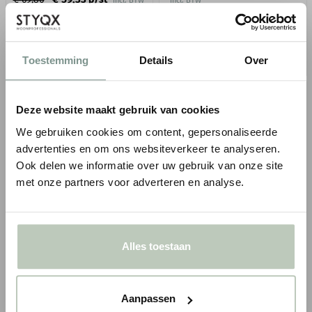
incl. BTW
incl. BTW
● Voor 10.15 uur besteld, vandaag
● Voor 10.15 uur besteld, vandaag
verzonden
verzonden
BESTELLEN
BESTELLEN
Toestemming
Details
Over
Deze website maakt gebruik van cookies
We gebruiken cookies om content, gepersonaliseerde
advertenties en om ons websiteverkeer te analyseren.
Ook delen we informatie over uw gebruik van onze site
met onze partners voor adverteren en analyse.
ORAC STEUNBEUGEL GB03
ORAC STEUNBEUGEL GB04
58,0 x 63,0 x 7,0 cm
74,5 x 77,0 x 5,0 cm
Alles toestaan
Gespoten in RAL 9003
Gespoten in RAL 9003
Duropolymer® (PE)
Duropolymer® (PE)
€ 104,38
€ 132,86
€ 122,80
p/st
€ 156,30
p/st
Aanpassen
incl. BTW
incl. BTW