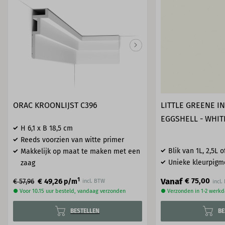
ORAC KROONLIJST C396
LITTLE GREENE I
EGGSHELL - WHIT
H 6,1 x B 18,5 cm
Reeds voorzien van witte primer
Blik van 1L, 2,5L o
Makkelijk op maat te maken met een
Unieke kleurpigm
zaag
Vanaf
1
€ 75,00
€ 49,26
€ 57,96
p/m
incl. BTW
● Voor 10.15 uur besteld, vandaag verzonden
● Verzonden in 1-2 werk
BESTELLEN
BE