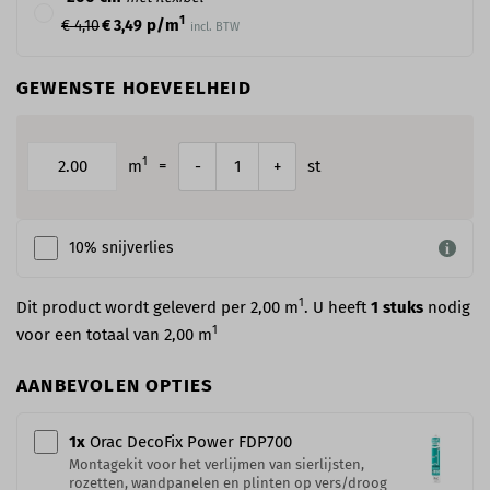
1
p/m
€ 4,10
€ 3,49
incl. BTW
GEWENSTE HOEVEELHEID
1
m
=
st
-
+
10% snijverlies
1
Dit product wordt geleverd per 2,00 m
. U heeft
1
stuks
nodig
1
voor een totaal van
2,00
m
AANBEVOLEN OPTIES
1
x
Orac DecoFix Power​ FDP700
Montagekit voor het verlijmen van sierlijsten,
rozetten, wandpanelen en plinten op vers/droog