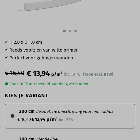
H 2,0 x D 1,0 cm
Reeds voorzien van witte primer
Perfect voor gebogen wanden
€ 16,40
€ 13,94
1
p/m
incl. BTW
(toon excl. BTW)
● Voor 10.15 uur besteld, vandaag verzonden
KIES JE VARIANT
200 cm
flexibel, zie omschrijving voor min. radius
1
p/m
€ 16,40
€ 13,94
incl. BTW
200 cm
niet flexibel