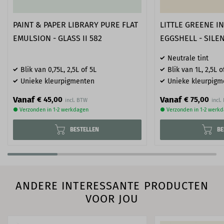
PAINT & PAPER LIBRARY PURE FLAT
LITTLE GREENE I
EMULSION - GLASS II 582
EGGSHELL - SILEN
Neutrale tint
Blik van 0,75L, 2,5L of 5L
Blik van 1L, 2,5L o
Unieke kleurpigmenten
Unieke kleurpigm
Vanaf
Vanaf
€ 45,00
€ 75,00
● Verzonden in 1-2 werkdagen
● Verzonden in 1-2 werk
BESTELLEN
BE
ANDERE INTERESSANTE PRODUCTEN
VOOR JOU