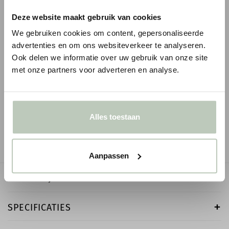
Deze website maakt gebruik van cookies
We gebruiken cookies om content, gepersonaliseerde
advertenties en om ons websiteverkeer te analyseren.
Ook delen we informatie over uw gebruik van onze site
PAINT & PAPER LIBRARY ARCHITECTS'
PAINT & PAPER LIB
met onze partners voor adverteren en analyse.
GLOSS - 0,75 LITER
EGGSHELL - 0,75 LI
€ 64,00
€ 60,00
● Verzonden in 1-2 werkdagen
● Verzonden in 1-2 werk
Alles toestaan
-
+
-
Aanpassen
OMSCHRIJVING
SPECIFICATIES