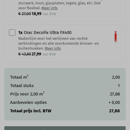
stucwerk, hout, gipsplaten, tegels, glas, etc. Ook
voor flexibel.
Meer info
€ 27,00
18,99
1
x
Orac DecoFix Ultra FX400
Nadenlijm voor het verlijmen van rechte
verbindingen en alle voorkomende binnen- en
buitenhoeken.
Meer info
€ 43,60
27,99
1
Totaal m
2,00
Totaal stuks
1
1
Prijs voor
2,00
m
27,88
Aanbevolen opties
+
0,00
Totaal prijs incl. BTW
27,88