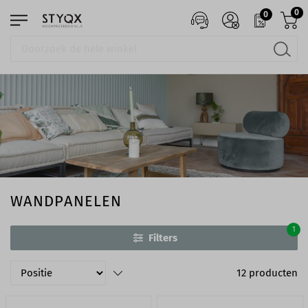
0
0
WANDPANELEN
1
Filters
12
producten