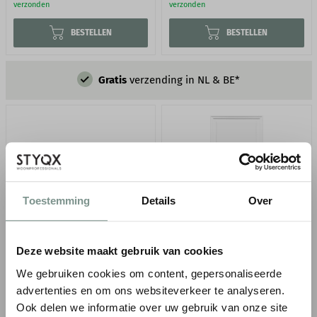
verzonden
verzonden
BESTELLEN
BESTELLEN
Gratis
verzending in NL & BE*
Toestemming
Details
Over
ORAC WANDPANEEL D504
ORAC WANDPANEEL D507
Deze website maakt gebruik van cookies
L 55,0 x B 22,0 cm
L 90,5 x B 55,0 cm
We gebruiken cookies om content, gepersonaliseerde
Makkelijk op maat te
Makkelijk op maat te
advertenties en om ons websiteverkeer te analyseren.
maken met een zaag
maken met een zaag
Ook delen we informatie over uw gebruik van onze site
Met muurverf
Met muurverf