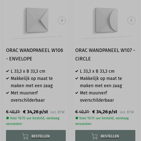
ORAC WANDPANEEL W106
ORAC WANDPANEEL W107 -
- ENVELOPE
CIRCLE
L 33,3 x B 33,3 cm
L 33,3 x B 33,3 cm
Makkelijk op maat te
Makkelijk op maat te
maken met een zaag
maken met een zaag
Met muurverf
Met muurverf
overschilderbaar
overschilderbaar
€ 34,26
€ 34,26
€ 40,31
p/st
€ 40,31
p/st
incl. BTW
incl. BTW
● Voor 10.15 uur besteld, vandaag
● Voor 10.15 uur besteld, vandaag
verzonden
verzonden
BESTELLEN
BESTELLEN