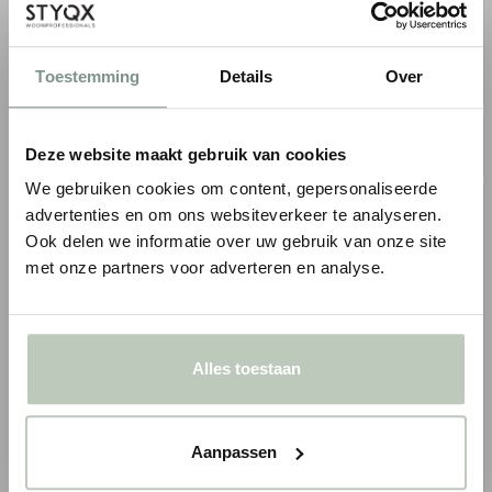
€ 89,25
● Voor 10.15 uur besteld, vandaag
verzonden
● Verzonden in 1-3 werkdagen
BESTELLEN
BESTELLEN
Toestemming
Details
Over
Gratis
verzending in NL & BE*
Deze website maakt gebruik van cookies
We gebruiken cookies om content, gepersonaliseerde
advertenties en om ons websiteverkeer te analyseren.
Ook delen we informatie over uw gebruik van onze site
met onze partners voor adverteren en analyse.
Alles toestaan
FLOORIFY PERFORMANCE
ORAC GROTE VERSTEKBAK
ONDERVLOER U002
+ HANDZAAG FB14
Aanpassen
Geschikt voor
vloerverwarming en -