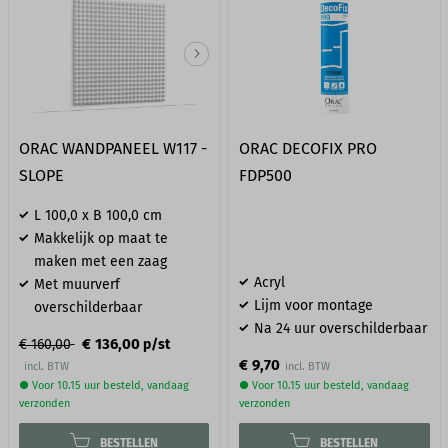
ORAC WANDPANEEL W117 -
ORAC DECOFIX PRO​
SLOPE
FDP500
L 100,0 x B 100,0 cm
Makkelijk op maat te
maken met een zaag
Acryl
Met muurverf
Lijm voor montage
overschilderbaar
Na 24 uur overschilderbaar
€ 136,00
€ 160,00
p/st
€ 9,70
incl. BTW
● Voor 10.15 uur besteld, vandaag
● Voor 10.15 uur besteld, vandaag
verzonden
verzonden
BESTELLEN
BESTELLEN