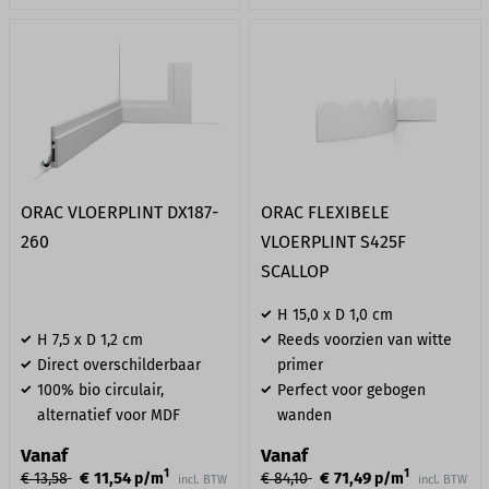
ORAC VLOERPLINT DX187-
ORAC FLEXIBELE
260
VLOERPLINT S425F
SCALLOP
H 15,0 x D 1,0 cm
H 7,5 x D 1,2 cm
Reeds voorzien van witte
Direct overschilderbaar
primer
100% bio circulair,
Perfect voor gebogen
alternatief voor MDF
wanden
Vanaf
Vanaf
1
1
€ 11,54
€ 71,49
€ 13,58
p/m
€ 84,10
p/m
incl. BTW
incl. BTW