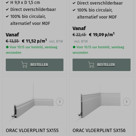
H 9,9 x D 1,5 cm
Direct overschilderbaar
Direct overschilderbaar
100% bio circulair,
100% bio circulair,
alternatief voor MDF
alternatief voor MDF
Vanaf
1
Vanaf
€ 19,09
€ 22,45
p/m
1
€ 11,52
€ 13,55
p/m
incl. BTW
incl. BTW
● Voor 10.15 uur besteld, vandaag
● Voor 10.15 uur besteld, vandaag
verzonden
verzonden
BESTELLEN
BESTELLEN
ORAC VLOERPLINT SX155
ORAC VLOERPLINT SX156