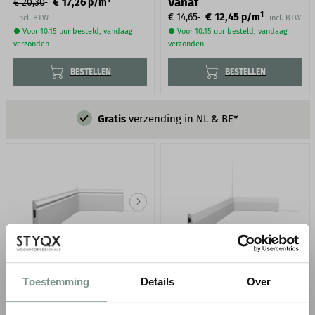
Vanaf
€ 17,26
€ 20,30
p/m
1
€ 12,45
€ 14,65
p/m
incl. BTW
incl. BTW
● Voor 10.15 uur besteld, vandaag
● Voor 10.15 uur besteld, vandaag
verzonden
verzonden
BESTELLEN
BESTELLEN
Gratis
verzending in NL & BE*
ORAC VLOERPLINT SX118
ORAC VLOERPLINT SX125
Toestemming
Details
Over
H 13,8 x D 1,8 cm
H 6,9 x D 1,4 cm
Direct overschilderbaar