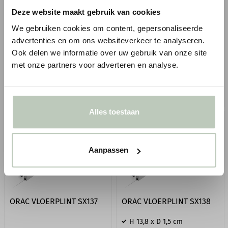
Direct overschilderbaar
100% bio circulair,
Deze website maakt gebruik van cookies
100% bio circulair,
alternatief voor MDF
We gebruiken cookies om content, gepersonaliseerde
alternatief voor MDF
Vanaf
advertenties en om ons websiteverkeer te analyseren.
1
1
€ 17,73
€ 7,70
€ 20,85
p/m
€ 9,05
p/m
Ook delen we informatie over uw gebruik van onze site
incl. BTW
incl. BTW
● Voor 10.15 uur besteld, vandaag
● Voor 10.15 uur besteld, vandaag
met onze partners voor adverteren en analyse.
verzonden
verzonden
BESTELLEN
BESTELLEN
Alles toestaan
Aanpassen
ORAC VLOERPLINT SX137
ORAC VLOERPLINT SX138
H 13,8 x D 1,5 cm