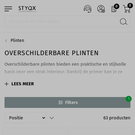
0
0
Plinten
OVERSCHILDERBARE PLINTEN
Overschilderbare plinten bieden een praktische en stijlvolle
basis voor een strak interieur. Dankzij de primer kan je ze
direct aflakken in elke gewenste kleur, zodat ze perfect
LEES MEER
aansluiten bij wand, vloer en interieur en zorgen voor een
nette overgang tussen vloer en muur.
1
Filters
63
producten