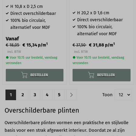
H 10,8 x D 2,5 cm
H 20,2 x D 1,6 cm
Direct overschilderbaar
Direct overschilderbaar
100% bio circulair,
100% bio circulair,
alternatief voor MDF
alternatief voor MDF
Vanaf
1
1
€ 15,34
€ 31,88
€ 18,05
p/m
€ 37,50
p/m
incl. BTW
incl. BTW
● Voor 10.15 uur besteld, vandaag
● Voor 10.15 uur besteld, vandaag
verzonden
verzonden
BESTELLEN
BESTELLEN
1
2
3
4
5
Toon
Overschilderbare plinten
Overschilderbare plinten vormen een praktische en stijlvolle
basis voor een strak afgewerkt interieur. Doordat ze al zijn