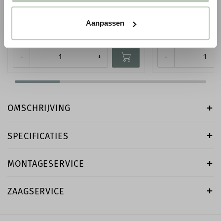
EGGSHELL - 0,75 LITER
SATINWOOD - 0,75 
Aanpassen
€ 60,00
€ 64,00
● Verzonden in 1-2 werkdagen
● Verzonden in 1-2 werk
-
+
-
OMSCHRIJVING
SPECIFICATIES
MONTAGESERVICE
ZAAGSERVICE