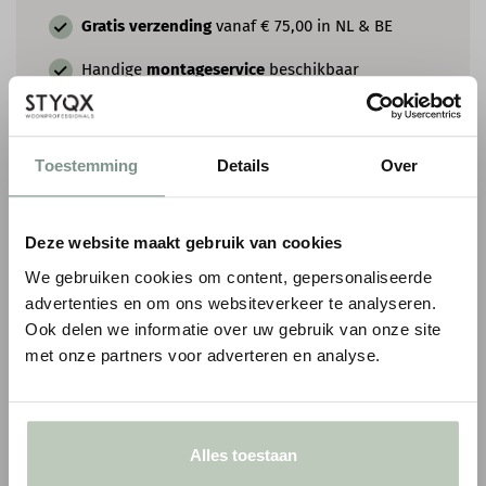
Gratis verzending
vanaf € 75,00 in NL & BE
Handige
montageservice
beschikbaar
Persoonlijk
advies
op maat
Toestemming
Details
Over
AANBEVOLEN LAK EN MUURVERF
Deze website maakt gebruik van cookies
We gebruiken cookies om content, gepersonaliseerde
advertenties en om ons websiteverkeer te analyseren.
Ook delen we informatie over uw gebruik van onze site
met onze partners voor adverteren en analyse.
Alles toestaan
PAINT & PAPER LIBRARY ARCHITECTS'
PAINT & PAPER LIB