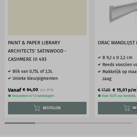
PAINT & PAPER LIBRARY
ORAC WANDLIJST 
ARCHITECTS' SATINWOOD -
B 9,2 x D 2,2 cm
CASHMERE III 493
Reeds voorzien va
Blik van 0,75L of 2,5L
Makkelijk op maa
Unieke kleurpigmenten
zaag
Vanaf
€ 64,00
€ 15,01
€ 17,65
p/m
● Verzonden in 1-2 werkdagen
● Voor 10.15 uur besteld
BESTELLEN
BE