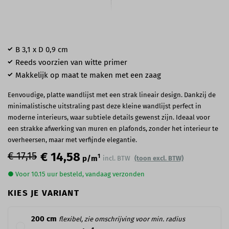
B 3,1 x D 0,9 cm
Reeds voorzien van witte primer
Makkelijk op maat te maken met een zaag
Eenvoudige, platte wandlijst met een strak lineair design. Dankzij de
minimalistische uitstraling past deze kleine wandlijst perfect in
moderne interieurs, waar subtiele details gewenst zijn. Ideaal voor
een strakke afwerking van muren en plafonds, zonder het interieur te
overheersen, maar met verfijnde elegantie.
€ 17,15
€ 14,58
1
p/m
incl. BTW
(toon excl. BTW)
● Voor 10.15 uur besteld, vandaag verzonden
KIES JE VARIANT
200 cm
flexibel, zie omschrijving voor min. radius