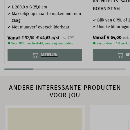
ARCHITECTS' SAT
L 200,0 x B 25,0 cm
BOTANIST 574
Makkelijk op maat te maken met een
Blik van 0,75L of 2
zaag
Unieke kleurpigm
Met muurverf overschilderbaar
Vanaf
Vanaf
€ 64,00
€ 44,63
€ 52,50
p/st
incl. BTW
● Voor 10.15 uur besteld, vandaag verzonden
● Verzonden in 1-2 werk
BESTELLEN
BE
ANDERE INTERESSANTE PRODUCTEN
VOOR JOU