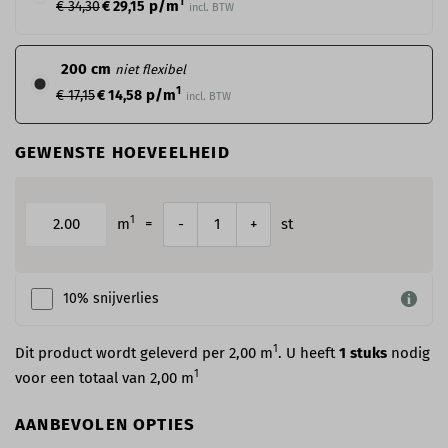
1
p/m
€ 34,30
€ 29,15
incl. BTW
200 cm
niet flexibel
1
p/m
€ 17,15
€ 14,58
incl. BTW
GEWENSTE HOEVEELHEID
1
m
=
st
-
+
10% snijverlies
1
Dit product wordt geleverd per 2,00 m
. U heeft
1
stuks
nodig
1
voor een totaal van
2,00
m
AANBEVOLEN OPTIES