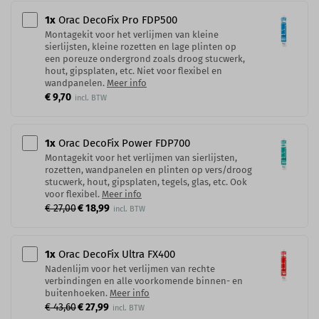
1
x
Orac DecoFix Pro​ FDP500
Montagekit voor het verlijmen van kleine
sierlijsten, kleine rozetten en lage plinten op
een poreuze ondergrond zoals droog stucwerk,
hout, gipsplaten, etc. Niet voor flexibel en
wandpanelen.
Meer info
€ 9,70
1
x
Orac DecoFix Power​ FDP700
Montagekit voor het verlijmen van sierlijsten,
rozetten, wandpanelen en plinten op vers/droog
stucwerk, hout, gipsplaten, tegels, glas, etc. Ook
voor flexibel.
Meer info
€ 27,00
€ 18,99
1
x
Orac DecoFix Ultra FX400
Nadenlijm voor het verlijmen van rechte
verbindingen en alle voorkomende binnen- en
buitenhoeken.
Meer info
€ 43,60
€ 27,99