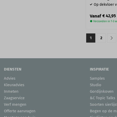
Op dekvloer v
Vanaf
€ 42,95
● Verzonden in 1-3 
1
2
DIENSTEN
INSPIRATIE
Advies
Samples
Kleuradvies
Studio
Inmeten
Gordijnkoven
Zaagservice
&C Topic Talks
Verf mengen
Soorten sierlijs
Offerte aanvragen
Bogen op de m