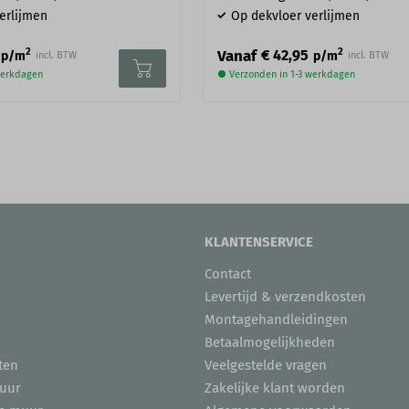
erlijmen
Op dekvloer verlijmen
2
2
Vanaf
€ 42,95
p/m
p/m
incl. BTW
incl. BTW
werkdagen
● Verzonden in 1-3 werkdagen
KLANTENSERVICE
Contact
Levertijd & verzendkosten
Montagehandleidingen
Betaalmogelijkheden
ten
Veelgestelde vragen
uur
Zakelijke klant worden