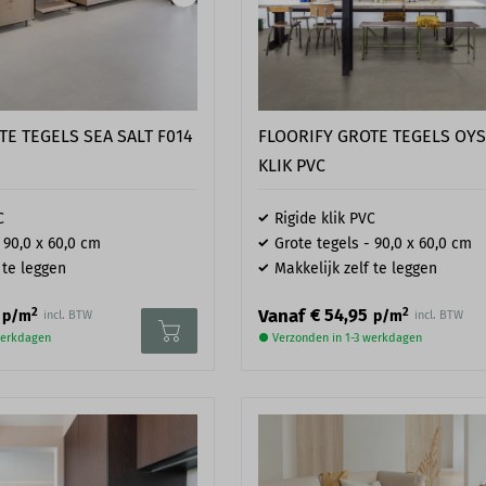
TE TEGELS SEA SALT F014
FLOORIFY GROTE TEGELS OYST
KLIK PVC
C
Rigide klik PVC
 90,0 x 60,0 cm
Grote tegels - 90,0 x 60,0 cm
 te leggen
Makkelijk zelf te leggen
2
2
Vanaf
€ 54,95
p/m
p/m
incl. BTW
incl. BTW
werkdagen
● Verzonden in 1-3 werkdagen