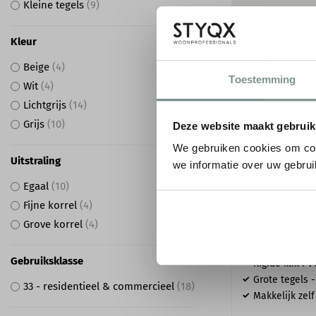
Kleine tegels
9
Kleur
Beige
4
Toestemming
Wit
4
Lichtgrijs
14
Grijs
10
Deze website maakt gebruik
We gebruiken cookies om con
Uitstraling
we informatie over uw gebrui
Egaal
10
Fijne korrel
4
FLOORIFY GRO
Grove korrel
4
BEACH F030 - 
Gebruiksklasse
Rigide klik PV
Grote tegels -
33 - residentieel & commercieel
18
Makkelijk zelf