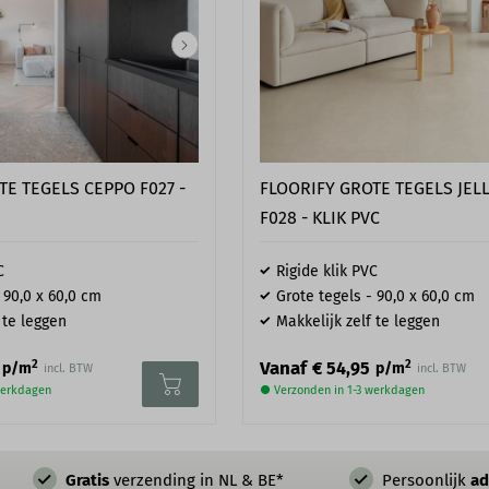
TE TEGELS CEPPO F027 -
FLOORIFY GROTE TEGELS JEL
F028 - KLIK PVC
C
Rigide klik PVC
 90,0 x 60,0 cm
Grote tegels - 90,0 x 60,0 cm
 te leggen
Makkelijk zelf te leggen
2
2
Vanaf
€ 54,95
p/m
p/m
incl. BTW
incl. BTW
werkdagen
● Verzonden in 1-3 werkdagen
Gratis
verzending in NL & BE*
Persoonlijk
ad