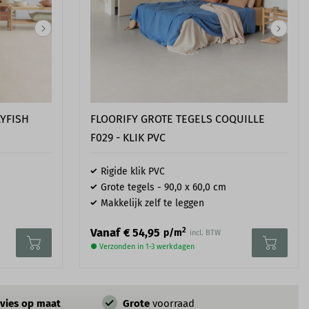
LYFISH
FLOORIFY GROTE TEGELS COQUILLE
F029 - KLIK PVC
Rigide klik PVC
Grote tegels - 90,0 x 60,0 cm
Makkelijk zelf te leggen
2
Vanaf
€ 54,95
p/m
incl. BTW
● Verzonden in 1-3 werkdagen
vies op maat
Grote
voorraad