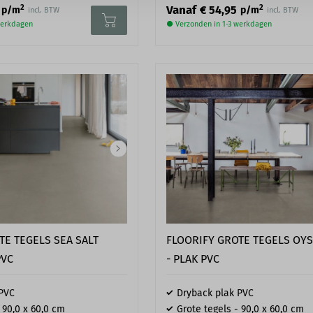
2
2
Vanaf
€ 54,95
p/m
p/m
incl. BTW
incl. BTW
werkdagen
● Verzonden in 1-3 werkdagen
TE TEGELS SEA SALT
FLOORIFY GROTE TEGELS OYS
PVC
- PLAK PVC
 PVC
Dryback plak PVC
 90,0 x 60,0 cm
Grote tegels - 90,0 x 60,0 cm