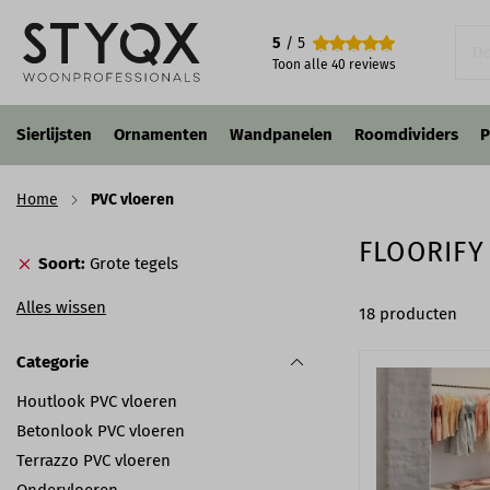
5
/ 5
Toon alle
40
reviews
Sierlijsten
Ornamenten
Wandpanelen
Roomdividers
P
Home
PVC vloeren
FLOORIFY
Soort
Grote tegels
Alles wissen
18
producten
Categorie
Houtlook PVC vloeren
Betonlook PVC vloeren
Terrazzo PVC vloeren