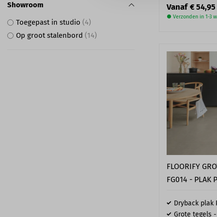
Showroom
Vanaf
€ 54,95
● Verzonden in 1-3 
Toegepast in studio
4
Op groot stalenbord
14
FLOORIFY GRO
FG014 - PLAK 
Dryback plak
Grote tegels -