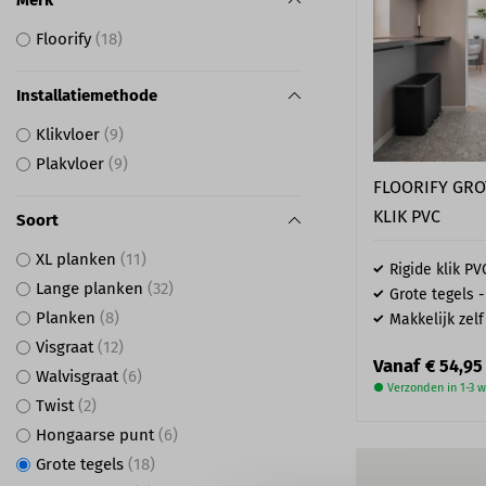
Merk
Floorify
18
Installatiemethode
Klikvloer
9
Plakvloer
9
FLOORIFY GRO
KLIK PVC
Soort
XL planken
11
Rigide klik PV
Lange planken
32
Grote tegels -
Planken
8
Makkelijk zelf
Visgraat
12
Vanaf
€ 54,95
Walvisgraat
6
● Verzonden in 1-3 
Twist
2
Hongaarse punt
6
Grote tegels
18