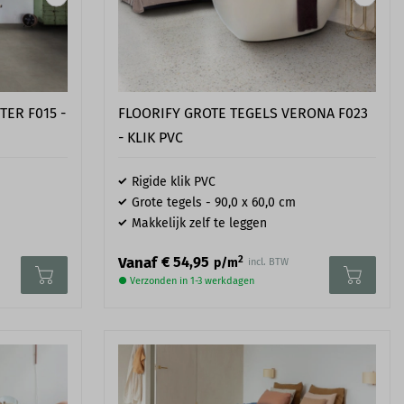
ER F015 -
FLOORIFY GROTE TEGELS VERONA F023
- KLIK PVC
Rigide klik PVC
Grote tegels - 90,0 x 60,0 cm
Makkelijk zelf te leggen
2
Vanaf
€ 54,95
p/m
incl. BTW
● Verzonden in 1-3 werkdagen