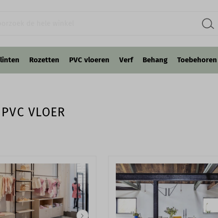
linten
Rozetten
PVC vloeren
Verf
Behang
Toebehoren
 PVC VLOER