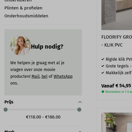
Ondervloeren
Plinten & profielen
Onderhoudsmiddelen
FLOORIFY GRO
- KLIK PVC
Hulp nodig?
Rigide klik PV
We helpen je graag met al je
Grote tegels -
vragen over onze mooie
Makkelijk zelf
producten!
Mail
,
bel
of
WhatsApp
ons.
Vanaf
€ 54,95
● Verzonden in 1-3 
Prijs
€118.00 - €186.00