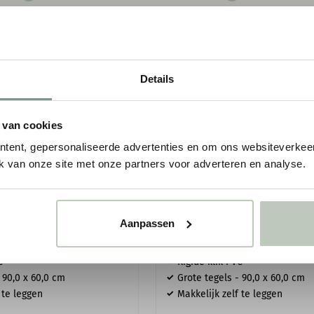
Details
 van cookies
tent, gepersonaliseerde advertenties en om ons websiteverkeer
k van onze site met onze partners voor adverteren en analyse.
TE TEGELS PEBBLE
FLOORIFY GROTE TEGELS ETNA
Aanpassen
KLIK PVC
KLIK PVC
C
Rigide klik PVC
 90,0 x 60,0 cm
Grote tegels - 90,0 x 60,0 cm
 te leggen
Makkelijk zelf te leggen