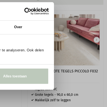
Over
 te analyseren. Ook delen
 F031 -
FLOORIFY GROTE TEGELS PICCOLO F032
Alles toestaan
- KLIK PVC
Rigide klik PVC
Grote tegels - 90,0 x 60,0 cm
Makkelijk zelf te leggen