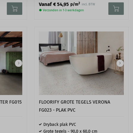
2
Vanaf
€ 54,95
p/m
incl. BTW
● Verzonden in 1-3 werkdagen
TER FG015
FLOORIFY GROTE TEGELS VERONA
FG023 - PLAK PVC
Dryback plak PVC
Grote tegels - 90,0 x 60,0 cm