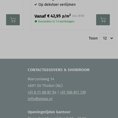
Op dekvloer verlijmen
2
Vanaf
€ 42,95
p/m
incl. BTW
● Verzonden in 1-3 werkdagen
Toon
CONTACTGEGEVENS & SHOWROOM
Marconiweg 14
4691 SV Tholen (NL)
+31 6 11 08 87 94
|
+31 166 611 139
info@styqx.nl
Openingstijden kantoor