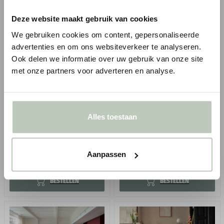
Deze website maakt gebruik van cookies
We gebruiken cookies om content, gepersonaliseerde
advertenties en om ons websiteverkeer te analyseren.
Ook delen we informatie over uw gebruik van onze site
FLOORIFY LANGE PLANKEN
FLOORIFY LANGE PLANKEN
met onze partners voor adverteren en analyse.
COHIBA FG021 - PLAK PVC
EIVISSA FG033 - PLAK PVC
Dryback plak PVC
Dryback plak PVC
Lange planken - 152,4 x
Lange planken - 152,4 x
Alles toestaan
22,5 cm
22,5 cm
Op dekvloer verlijmen
Op dekvloer verlijmen
2
2
Vanaf
Vanaf
€ 42,95
€ 42,95
p/m
p/m
incl. BTW
incl. BTW
Aanpassen
● Verzonden in 1-3 werkdagen
● Verzonden in 1-3 werkdagen
BESTELLEN
BESTELLEN