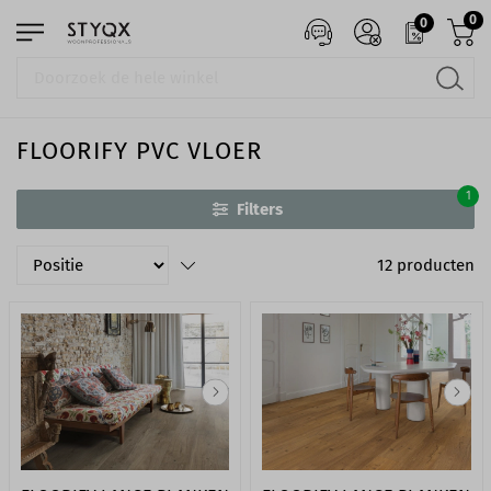
0
0
FLOORIFY PVC VLOER
1
Filters
12
producten