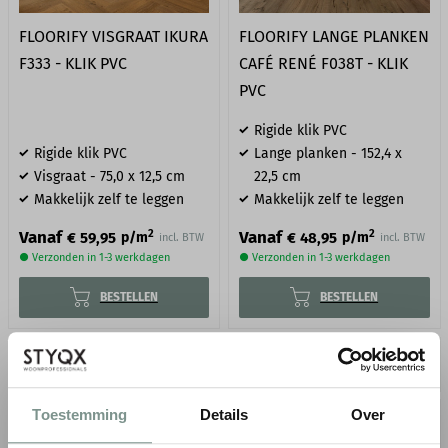
FLOORIFY VISGRAAT IKURA
FLOORIFY LANGE PLANKEN
F333 - KLIK PVC
CAFÉ RENÉ F038T - KLIK
PVC
Rigide klik PVC
Rigide klik PVC
Lange planken - 152,4 x
Visgraat - 75,0 x 12,5 cm
22,5 cm
Makkelijk zelf te leggen
Makkelijk zelf te leggen
2
2
Vanaf
Vanaf
€ 59,95
€ 48,95
p/m
p/m
incl. BTW
incl. BTW
● Verzonden in 1-3 werkdagen
● Verzonden in 1-3 werkdagen
BESTELLEN
BESTELLEN
Gratis
verzending in NL & BE*
Toestemming
Details
Over