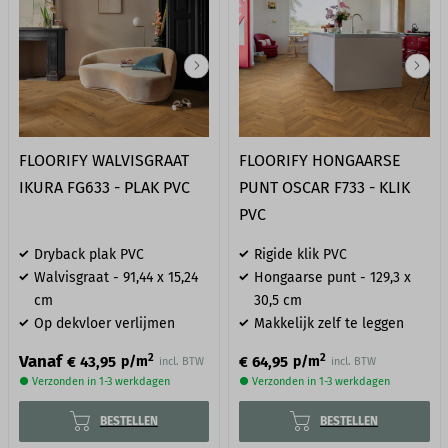
FLOORIFY WALVISGRAAT
FLOORIFY HONGAARSE
IKURA FG633 - PLAK PVC
PUNT OSCAR F733 - KLIK
PVC
Dryback plak PVC
Rigide klik PVC
Walvisgraat - 91,44 x 15,24
Hongaarse punt - 129,3 x
cm
30,5 cm
Op dekvloer verlijmen
Makkelijk zelf te leggen
2
2
Vanaf
€ 43,95
€ 64,95
p/m
p/m
incl. BTW
incl. BTW
● Verzonden in 1-3 werkdagen
● Verzonden in 1-3 werkdagen
BESTELLEN
BESTELLEN