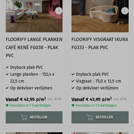
FLOORIFY LANGE PLANKEN
FLOORIFY VISGRAAT IKURA
CAFÉ RENÉ FG038 - PLAK
FG333 - PLAK PVC
PVC
Dryback plak PVC
Lange planken - 152,4 x
Dryback plak PVC
22,5 cm
Visgraat - 75,0 x 12,5 cm
Op dekvloer verlijmen
Op dekvloer verlijmen
2
2
Vanaf
Vanaf
€ 42,95
€ 43,95
p/m
p/m
incl. BTW
incl. BTW
● Verzonden in 1-3 werkdagen
● Verzonden in 1-3 werkdagen
BESTELLEN
BESTELLEN