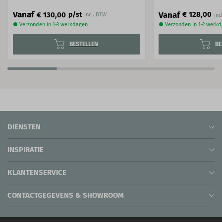
Vanaf
Vanaf
€ 128,00
€ 130,00
p/st
incl. BTW
● Verzonden in 1-3 werkdagen
● Verzonden in 1-2 werk
BESTELLEN
BE
DIENSTEN
INSPIRATIE
KLANTENSERVICE
CONTACTGEGEVENS & SHOWROOM