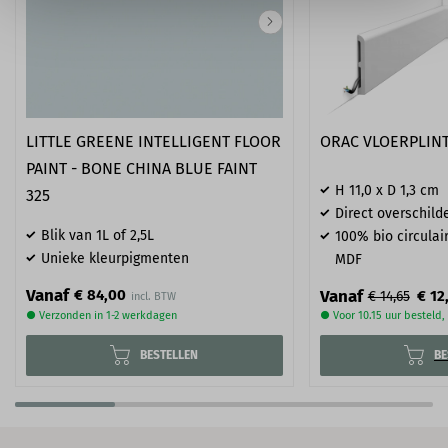
LITTLE GREENE INTELLIGENT FLOOR
ORAC VLOERPLINT
PAINT - BONE CHINA BLUE FAINT
H 11,0 x D 1,3 cm
325
Direct overschild
Blik van 1L of 2,5L
100% bio circulair
Unieke kleurpigmenten
MDF
Vanaf
€ 84,00
Vanaf
€ 12
€ 14,65
● Verzonden in 1-2 werkdagen
● Voor 10.15 uur besteld
BESTELLEN
BE