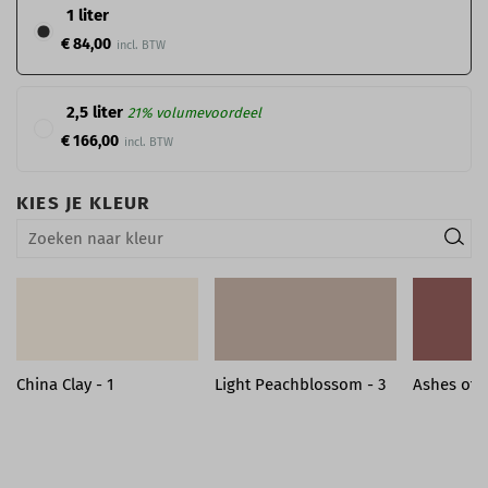
1 liter
€ 84,00
2,5 liter
21% volumevoordeel
€ 166,00
KIES JE KLEUR
China Clay - 1
Light Peachblossom - 3
Ashes of 