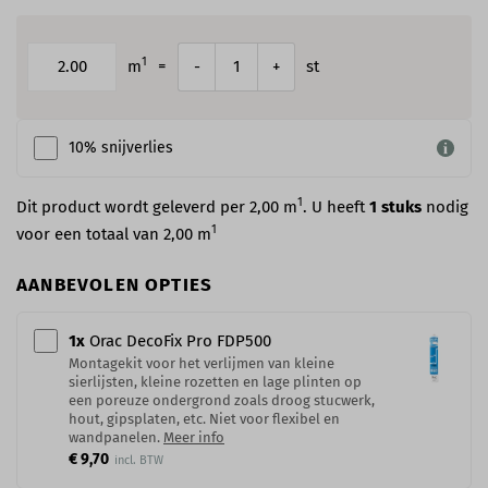
1
m
=
st
-
+
10% snijverlies
1
Dit product wordt geleverd per 2,00 m
. U heeft
1
stuks
nodig
1
voor een totaal van
2,00
m
AANBEVOLEN OPTIES
1
x
Orac DecoFix Pro​ FDP500
Montagekit voor het verlijmen van kleine
sierlijsten, kleine rozetten en lage plinten op
een poreuze ondergrond zoals droog stucwerk,
hout, gipsplaten, etc. Niet voor flexibel en
wandpanelen.
Meer info
€ 9,70