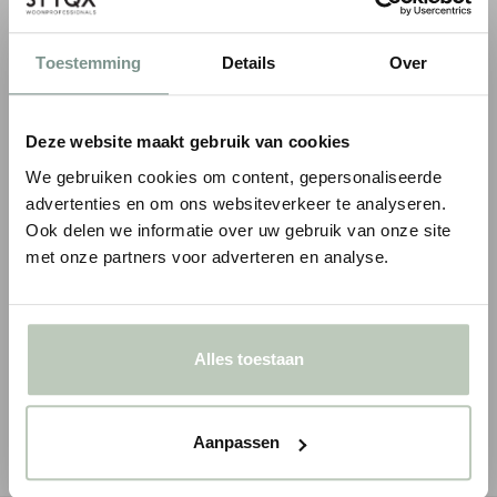
COMBINEER MET EEN ROZET
Toestemming
Details
Over
Deze website maakt gebruik van cookies
We gebruiken cookies om content, gepersonaliseerde
advertenties en om ons websiteverkeer te analyseren.
Ook delen we informatie over uw gebruik van onze site
met onze partners voor adverteren en analyse.
ORAC ROZET R31
ORAC ROZET R18
€ 54,23
€ 68,85
€ 63,80
p/st
€ 81,00
p/s
incl. BTW
Alles toestaan
● Voor 10.15 uur besteld, vandaag verzonden
● Voor 10.15 uur besteld
-
+
-
Aanpassen