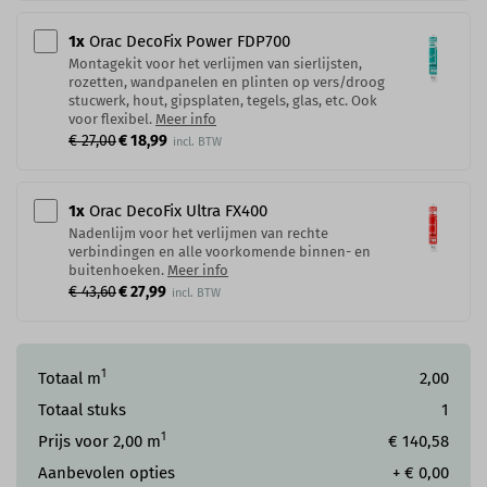
1
x
Orac DecoFix Power​ FDP700
Montagekit voor het verlijmen van sierlijsten,
rozetten, wandpanelen en plinten op vers/droog
stucwerk, hout, gipsplaten, tegels, glas, etc. Ook
voor flexibel.
Meer info
€ 27,00
€ 18,99
1
x
Orac DecoFix Ultra FX400
Nadenlijm voor het verlijmen van rechte
verbindingen en alle voorkomende binnen- en
buitenhoeken.
Meer info
€ 43,60
€ 27,99
1
Totaal m
2,00
Totaal stuks
1
1
Prijs voor
2,00
m
€ 140,58
Aanbevolen opties
+
€ 0,00