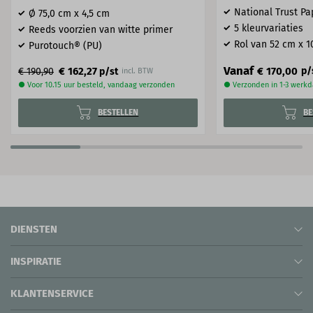
National Trust Pap
Ø 75​,0 cm x 4,5 cm
5 kleurvariaties
Reeds voorzien van witte primer
Rol van 52 cm x 1
Purotouch® (PU)
Vanaf
€ 170,00
€ 162,27
p/
€ 190,90
p/st
incl. BTW
● Voor 10.15 uur besteld, vandaag verzonden
● Verzonden in 1-3 werk
BESTELLEN
BE
DIENSTEN
INSPIRATIE
KLANTENSERVICE