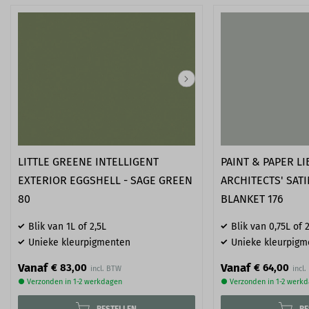
LITTLE GREENE INTELLIGENT
PAINT & PAPER L
EXTERIOR EGGSHELL - SAGE GREEN
ARCHITECTS' SAT
80
BLANKET 176
Blik van 1L of 2,5L
Blik van 0,75L of 2
Unieke kleurpigmenten
Unieke kleurpigm
Vanaf
Vanaf
€ 83,00
€ 64,00
● Verzonden in 1-2 werkdagen
● Verzonden in 1-2 werk
BESTELLEN
BE