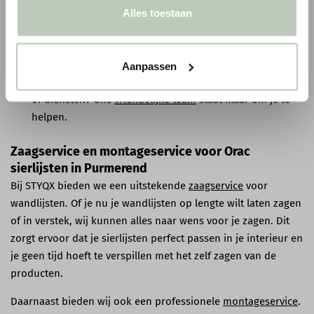
verschillende betaalmethoden.
Alles toestaan
Gratis verzending
: Bij bestellingen boven € 75,00 bieden
wij gratis verzending binnen Nederland & België.
Aanpassen
Persoonlijke service
: Heb je vragen over og{5 producten
of diensten? Ons
vriendelijke team
staat klaar om je te
helpen.
Zaagservice en montageservice voor Orac
sierlijsten in Purmerend
Bij STYQX bieden we een uitstekende
zaagservice
voor
wandlijsten. Of je nu je wandlijsten op lengte wilt laten zagen
of in verstek, wij kunnen alles naar wens voor je zagen. Dit
zorgt ervoor dat je sierlijsten perfect passen in je interieur en
je geen tijd hoeft te verspillen met het zelf zagen van de
producten.
Daarnaast bieden wij ook een professionele
montageservice
.