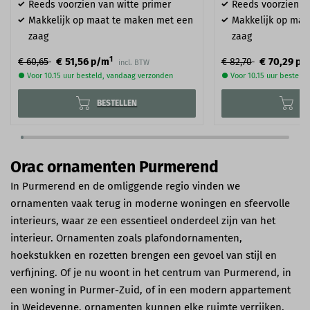
Reeds voorzien van witte primer
Reeds voorzien va
Makkelijk op maat te maken met een
Makkelijk op maa
zaag
zaag
1
€ 51,56
€ 70,29
€ 60,65
p/m
€ 82,70
p/
incl. BTW
● Voor 10.15 uur besteld, vandaag verzonden
● Voor 10.15 uur besteld
BESTELLEN
BE
Orac ornamenten Purmerend
In Purmerend en de omliggende regio vinden we
ornamenten vaak terug in moderne woningen en sfeervolle
interieurs, waar ze een essentieel onderdeel zijn van het
interieur. Ornamenten zoals plafondornamenten,
hoekstukken en rozetten brengen een gevoel van stijl en
verfijning. Of je nu woont in het centrum van Purmerend, in
een woning in Purmer-Zuid, of in een modern appartement
in Weidevenne, ornamenten kunnen elke ruimte verrijken.