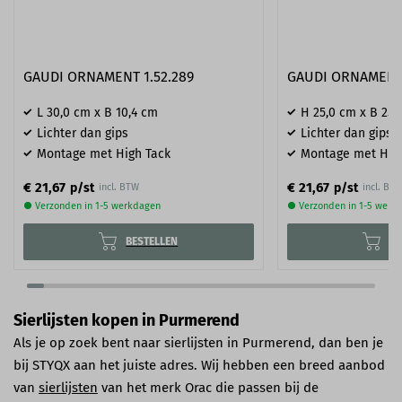
GAUDI ORNAMENT 1.52.289
GAUDI ORNAMENT 
L 30,0 cm x B 10,4 cm
H 25,0 cm x B 25,
Lichter dan gips
Lichter dan gips
Montage met High Tack
Montage met Hig
€ 21,67
€ 21,67
p/st
p/st
incl. BTW
incl. BT
● Verzonden in 1-5 werkdagen
● Verzonden in 1-5 werk
BESTELLEN
BE
Sierlijsten kopen in Purmerend
Als je op zoek bent naar sierlijsten in Purmerend, dan ben je
bij STYQX aan het juiste adres. Wij hebben een breed aanbod
van
sierlijsten
van het merk Orac die passen bij de