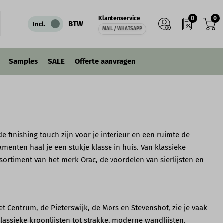
0
0
Klantenservice
BTW
Incl.
MAIL / WHATSAPP
Samples
SALE
Offerte aanvragen
e finishing touch zijn voor je interieur en een ruimte de
amenten haal je een stukje klasse in huis. Van klassieke
 assortiment van het merk Orac, de voordelen van
sierlijsten
en
et Centrum, de Pieterswijk, de Mors en Stevenshof, zie je vaak
klassieke kroonlijsten tot strakke, moderne wandlijsten.