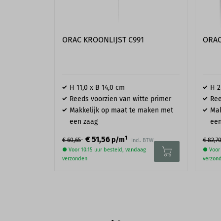
ORAC KROONLIJST C991
ORAC
H 11,0 x B 14,0 cm
H 2
Reeds voorzien van witte primer
Ree
Makkelijk op maat te maken met
Mak
een zaag
een
1
€ 51,56
p/m
€ 60,65
€ 82,7
incl. BTW
● Voor 10.15 uur besteld, vandaag
● Voor 
verzonden
verzon