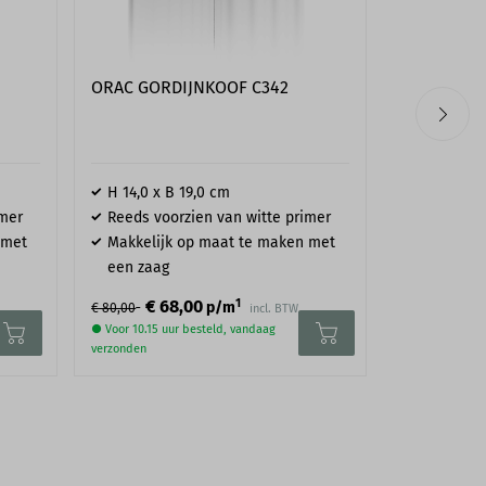
ORAC GORDIJNKOOF C342
ORAC GORD
H 14,0 x B 19,0 cm
H 19,0 x B
imer
Reeds voorzien van witte primer
Reeds voo
 met
Makkelijk op maat te maken met
Makkelijk
een zaag
een zaag
1
€ 68,00
€ 93
p/m
€ 80,00
€ 110,25
incl. BTW
● Voor 10.15 uur besteld, vandaag
● Voor 10.15 uu
verzonden
verzonden