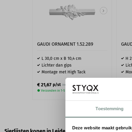
GAUDI ORNAMENT 1.52.289
GAUD
L 30,0 cm x B 10,4 cm
H 2
Lichter dan gips
Lic
Montage met High Tack
Mon
€ 21,67
€ 21,
p/st
incl. BTW
● Verzonden in 1-5 werkdagen
● Verz
Toestemming
Deze website maakt gebruik
Sierlijsten kopen in Leiden