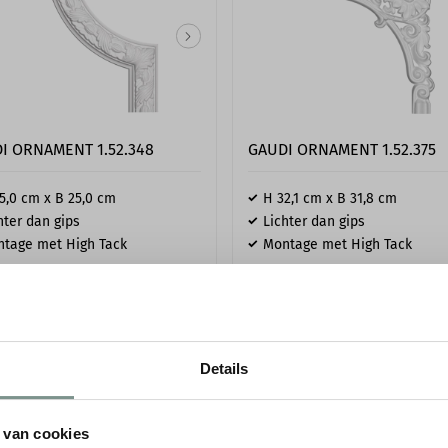
I ORNAMENT 1.52.348
GAUDI ORNAMENT 1.52.375
5,0 cm x B 25,0 cm
H 32,1 cm x B 31,8 cm
hter dan gips
Lichter dan gips
tage met High Tack
Montage met High Tack
67
€ 29,25
p/st
p/st
incl. BTW
incl. BTW
onden in 1-5 werkdagen
● Verzonden in 1-5 werkdagen
Details
 van cookies