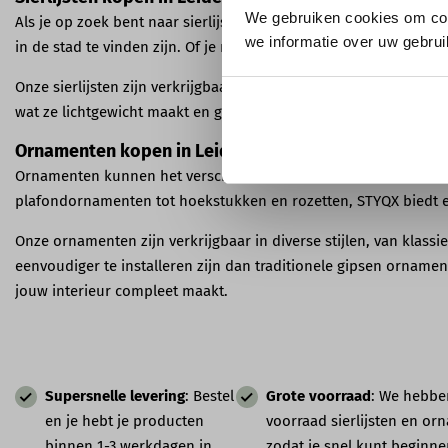
We gebruiken cookies om con
Als je op zoek bent naar sierlijsten in Leiden, dan ben je bij 
we informatie over uw gebrui
in de stad te vinden zijn. Of je nu een woning hebt in het cent
Onze sierlijsten zijn verkrijgbaar in verschillende soorten, mat
wat ze lichtgewicht maakt en gemakkelijk te monteren zonder 
Ornamenten kopen in Leiden
Ornamenten kunnen het verschil maken in de uitstraling van e
plafondornamenten tot hoekstukken en rozetten, STYQX biedt e
Onze ornamenten zijn verkrijgbaar in diverse stijlen, van klass
eenvoudiger te installeren zijn dan traditionele gipsen ornamen
jouw interieur compleet maakt.
Supersnelle levering
: Bestel
Grote voorraad
: We hebbe
en je hebt je producten
voorraad sierlijsten en or
binnen 1-3 werkdagen in
zodat je snel kunt beginne