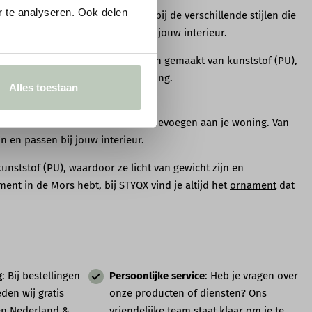
 te analyseren. Ook delen
ten
van het merk Orac die passen bij de verschillende stijlen die
ben de perfecte sierlijsten voor jouw interieur.
s. De meeste van onze producten zijn gemaakt van kunststof (PU),
t ze perfect passen in jouw woning.
Alles toestaan
 ornamenten een unieke charme toevoegen aan je woning. Van
 en passen bij jouw interieur.
unststof (PU), waardoor ze licht van gewicht zijn en
ent in de Mors hebt, bij STYQX vind je altijd het
ornament
dat
g
: Bij bestellingen
Persoonlijke service
: Heb je vragen over
den wij gratis
onze producten of diensten? Ons
en Nederland &
vriendelijke team
staat klaar om je te