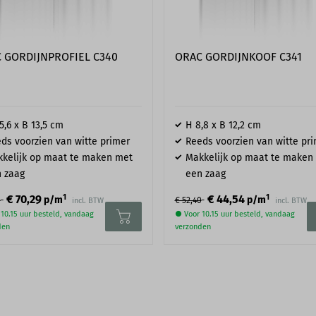
 GORDIJNPROFIEL C340
ORAC GORDIJNKOOF C341
5,6 x B 13,5 cm
H 8,8 x B 12,2 cm
ds voorzien van witte primer
Reeds voorzien van witte pr
kelijk op maat te maken met
Makkelijk op maat te maken
 zaag
een zaag
1
1
€ 70,29
€ 44,54
p/m
p/m
0
€ 52,40
incl. BTW
incl. BTW
10.15 uur besteld, vandaag
● Voor 10.15 uur besteld, vandaag
den
verzonden