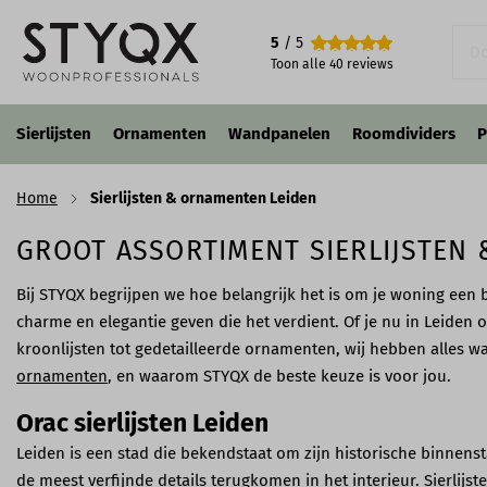
5
/ 5
Toon alle
40
reviews
Sierlijsten
Ornamenten
Wandpanelen
Roomdividers
P
Home
Sierlijsten & ornamenten Leiden
GROOT ASSORTIMENT SIERLIJSTEN 
Bij STYQX begrijpen we hoe belangrijk het is om je woning een b
charme en elegantie geven die het verdient. Of je nu in Leiden o
kroonlijsten tot gedetailleerde ornamenten, wij hebben alles wa
ornamenten
, en waarom STYQX de beste keuze is voor jou.
Orac sierlijsten Leiden
Leiden is een stad die bekendstaat om zijn historische binnenst
de meest verfijnde details terugkomen in het interieur. Sierlijs