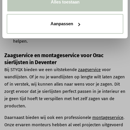
Alles toestaan
Gratis verzending
: Bij bestellingen boven € 75,00 bieden
wij gratis verzending binnen Nederland & België.
Aanpassen
Persoonlijke service
: Heb je vragen over onze producten
of diensten? Ons
vriendelijke team
staat klaar om je te
helpen.
Zaagservice en montageservice voor Orac
sierlijsten in Deventer
Bij STYQX bieden we een uitstekende
zaagservice
voor
wandlijsten. Of je nu je wandlijsten op lengte wilt laten zagen
of in verstek, wij kunnen alles naar wens voor je zagen. Dit
zorgt ervoor dat je sierlijsten perfect passen in je interieur en
je geen tijd hoeft te verspillen met het zelf zagen van de
producten.
Daarnaast bieden wij ook een professionele
montageservice
.
Onze ervaren monteurs hebben al veel projecten uitgevoerd