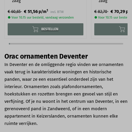
zaag
zaag
1
€ 51,56
€ 70,29
€ 60,65
p/m
€ 82,70
p/
incl. BTW
● Voor 10.15 uur besteld, vandaag verzonden
● Voor 10.15 uur besteld
BESTELLEN
BE
Orac ornamenten Deventer
In Deventer en de omliggende regio vinden we ornamenten
vaak terug in karakteristieke woningen en historische
panden, waar ze een essentieel onderdeel zijn van het
interieur. Ornamenten zoals plafondornamenten,
hoekstukken en rozetten brengen een gevoel van stijl en
verfijning. Of je nu woont in het centrum van Deventer, in een
gerenoveerd pand in Zandweerd, of in een modern
appartement in Keizerslanden, ornamenten kunnen elke
ruimte verrijken.