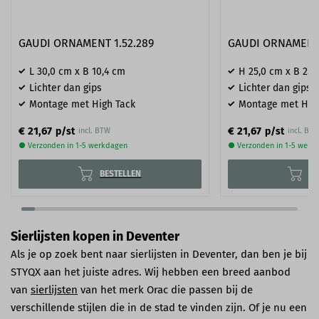
GAUDI ORNAMENT 1.52.289
GAUDI ORNAMENT 
L 30,0 cm x B 10,4 cm
H 25,0 cm x B 25,
Lichter dan gips
Lichter dan gips
Montage met High Tack
Montage met Hig
€ 21,67
€ 21,67
p/st
p/st
incl. BTW
incl. BT
● Verzonden in 1-5 werkdagen
● Verzonden in 1-5 werk
BESTELLEN
BE
Sierlijsten kopen in Deventer
Als je op zoek bent naar sierlijsten in Deventer, dan ben je bij
STYQX aan het juiste adres. Wij hebben een breed aanbod
van
sierlijsten
van het merk Orac die passen bij de
verschillende stijlen die in de stad te vinden zijn. Of je nu een