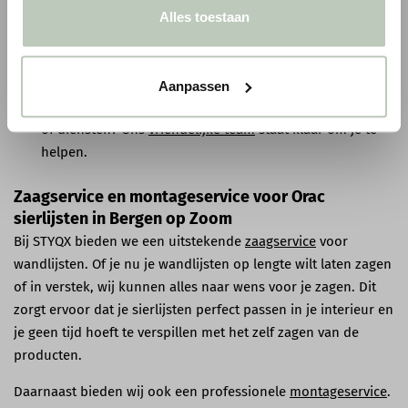
verschillende betaalmethoden.
Alles toestaan
Gratis verzending
: Bij bestellingen boven € 75,00 bieden
wij gratis verzending binnen Nederland & België.
Aanpassen
Persoonlijke service
: Heb je vragen over onze producten
of diensten? Ons
vriendelijke team
staat klaar om je te
helpen.
Zaagservice en montageservice voor Orac
sierlijsten in Bergen op Zoom
Bij STYQX bieden we een uitstekende
zaagservice
voor
wandlijsten. Of je nu je wandlijsten op lengte wilt laten zagen
of in verstek, wij kunnen alles naar wens voor je zagen. Dit
zorgt ervoor dat je sierlijsten perfect passen in je interieur en
je geen tijd hoeft te verspillen met het zelf zagen van de
producten.
Daarnaast bieden wij ook een professionele
montageservice
.