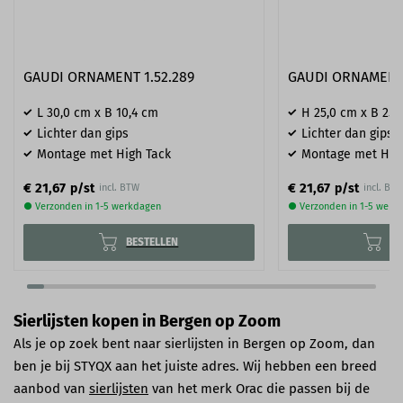
GAUDI ORNAMENT 1.52.289
GAUDI ORNAMENT 
L 30,0 cm x B 10,4 cm
H 25,0 cm x B 25,
Lichter dan gips
Lichter dan gips
Montage met High Tack
Montage met Hig
€ 21,67
€ 21,67
p/st
p/st
incl. BTW
incl. BT
● Verzonden in 1-5 werkdagen
● Verzonden in 1-5 werk
BESTELLEN
BE
Sierlijsten kopen in Bergen op Zoom
Als je op zoek bent naar sierlijsten in Bergen op Zoom, dan
ben je bij STYQX aan het juiste adres. Wij hebben een breed
aanbod van
sierlijsten
van het merk Orac die passen bij de