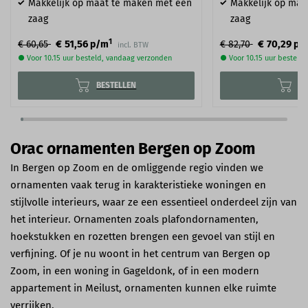
Makkelijk op maat te maken met een
Makkelijk op maa
zaag
zaag
1
€ 51,56
€ 70,29
€ 60,65
p/m
€ 82,70
p/
incl. BTW
● Voor 10.15 uur besteld, vandaag verzonden
● Voor 10.15 uur besteld
BESTELLEN
BE
Orac ornamenten Bergen op Zoom
In Bergen op Zoom en de omliggende regio vinden we
ornamenten vaak terug in karakteristieke woningen en
stijlvolle interieurs, waar ze een essentieel onderdeel zijn van
het interieur. Ornamenten zoals plafondornamenten,
hoekstukken en rozetten brengen een gevoel van stijl en
verfijning. Of je nu woont in het centrum van Bergen op
Zoom, in een woning in Gageldonk, of in een modern
appartement in Meilust, ornamenten kunnen elke ruimte
verrijken.