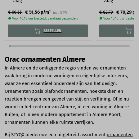
zaag
zaag
1
€ 51,56
€ 70,29
€ 60,65
p/m
€ 82,70
p/
incl. BTW
● Voor 10.15 uur besteld, vandaag verzonden
● Voor 10.15 uur besteld
BESTELLEN
BE
Orac ornamenten Almere
In Almere en de omliggende regio vinden we ornamenten
vaak terug in moderne woningen en eigentijdse interieurs,
waar ze een essentieel onderdeel zijn van het design.
Ornamenten zoals plafondornamenten, hoekstukken en
rozetten brengen een gevoel van stijl en verfijning. Of je nu
woont in het centrum van Almere, in een woning in Almere
Buiten, of in een modern appartement in Almere Poort,
ornamenten kunnen elke ruimte verrijken.
Bij STYQX bieden we een uitgebreid assortiment
ornamenten