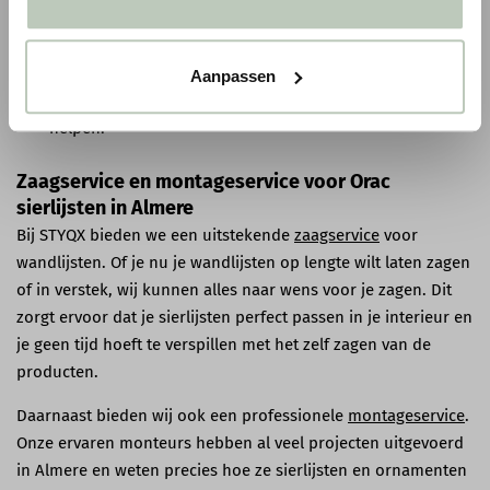
Gratis verzending
: Bij bestellingen boven € 75,00 bieden
wij gratis verzending binnen Nederland & België.
Persoonlijke service
: Heb je vragen over onze producten
Aanpassen
of diensten? Ons
vriendelijke team
staat klaar om je te
helpen.
Zaagservice en montageservice voor Orac
sierlijsten in Almere
Bij STYQX bieden we een uitstekende
zaagservice
voor
wandlijsten. Of je nu je wandlijsten op lengte wilt laten zagen
of in verstek, wij kunnen alles naar wens voor je zagen. Dit
zorgt ervoor dat je sierlijsten perfect passen in je interieur en
je geen tijd hoeft te verspillen met het zelf zagen van de
producten.
Daarnaast bieden wij ook een professionele
montageservice
.
Onze ervaren monteurs hebben al veel projecten uitgevoerd
in Almere en weten precies hoe ze sierlijsten en ornamenten