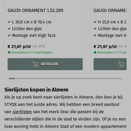
GAUDI ORNAMENT 1.52.289
GAUDI ORNAMENT 
L 30,0 cm x B 10,4 cm
H 25,0 cm x B 25,
Lichter dan gips
Lichter dan gips
Montage met High Tack
Montage met Hig
€ 21,67
€ 21,67
p/st
p/st
incl. BTW
incl. BT
● Verzonden in 1-5 werkdagen
● Verzonden in 1-5 werk
BESTELLEN
BE
Sierlijsten kopen in Almere
Als je op zoek bent naar sierlijsten in Almere, dan ben je bij
STYQX aan het juiste adres. Wij hebben een breed aanbod
van
sierlijsten
van het merk Orac die passen bij de
verschillende stijlen die in de stad te vinden zijn. Of je nu een
luxe woning hebt in Almere Stad of een modern appartement