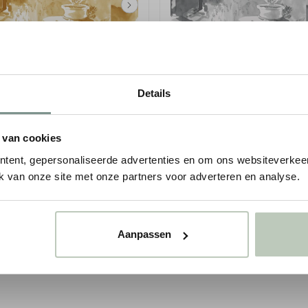
T & PAPER LIBRARY ABBEY
PAINT & PAPER LIBRARY AB
Details
ENS - MUGA
GARDENS - PARIS ROOFTOP
 van cookies
sco
Tresco
tent, gepersonaliseerde advertenties en om ons websiteverkeer
leurvariaties
4 kleurvariaties
k van onze site met onze partners voor adverteren en analyse.
 van 100 cm x 6,5 m
Rol van 100 cm x 6,5 m
f
Vanaf
0,00
€ 330,00
p/st
p/st
incl. BTW
incl. BTW
Aanpassen
onden in 1-3 werkdagen
● Verzonden in 1-3 werkdagen