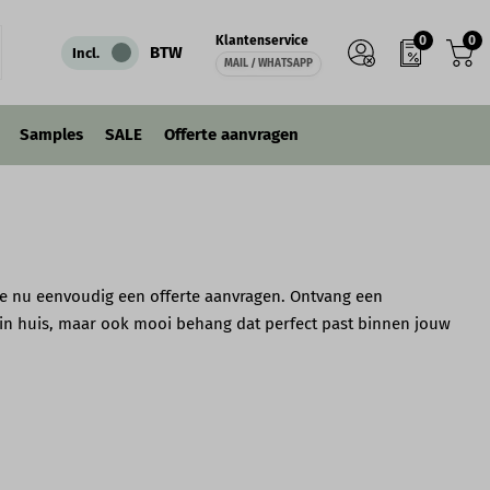
0
0
Klantenservice
BTW
Incl.
MAIL / WHATSAPP
Samples
SALE
Offerte aanvragen
 je nu eenvoudig een offerte aanvragen. Ontvang een
it in huis, maar ook mooi behang dat perfect past binnen jouw