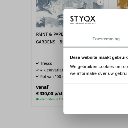
PAINT & PAPER LIBRARY ABBEY
PAIN
Toestemming
GARDENS - BLUE BLOOD
GARD
Deze website maakt gebruik
Tresco
Tre
We gebruiken cookies om con
4 kleurvariaties
4 k
we informatie over uw gebrui
Rol van 100 cm x 6,5 m
Rol
Vanaf
Vana
€ 330,00
€ 33
p/st
incl. BTW
● Verzonden in 1-3 werkdagen
● Verz