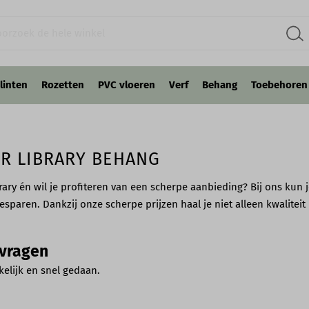
linten
Rozetten
PVC vloeren
Verf
Behang
Toebehoren
ER LIBRARY BEHANG
rary én wil je profiteren van een scherpe aanbieding? Bij ons kun
besparen. Dankzij onze scherpe prijzen haal je niet alleen kwalite
nvragen
kelijk en snel gedaan.