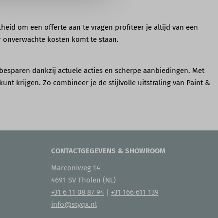
eid om een offerte aan te vragen profiteer je altijd van een
r onverwachte kosten komt te staan.
t besparen dankzij actuele acties en scherpe aanbiedingen. Met
unt krijgen. Zo combineer je de stijlvolle uitstraling van Paint &
CONTACTGEGEVENS & SHOWROOM
Marconiweg 14
4691 SV Tholen (NL)
+31 6 11 08 87 94
|
+31 166 611 139
info@styqx.nl