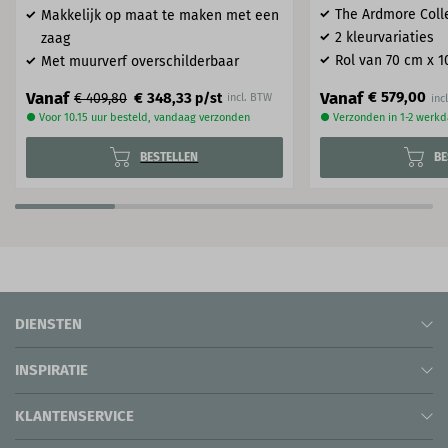
The Ardmore Coll
Makkelijk op maat te maken met een
2 kleurvariaties
zaag
Rol van 70 cm x 1
Met muurverf overschilderbaar
Vanaf
Vanaf
€ 579,00
€ 348,33
€ 409,80
p/st
incl. BTW
● Voor 10.15 uur besteld, vandaag verzonden
● Verzonden in 1-2 werk
BESTELLEN
BE
DIENSTEN
INSPIRATIE
KLANTENSERVICE