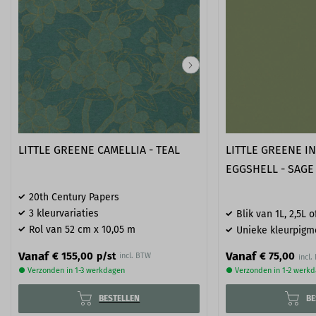
LITTLE GREENE CAMELLIA - TEAL
LITTLE GREENE I
EGGSHELL - SAGE
20th Century Papers
3 kleurvariaties
Blik van 1L, 2,5L o
Rol van 52 cm x 10,05 m
Unieke kleurpigm
Vanaf
Vanaf
€ 75,00
€ 155,00
p/st
incl. BTW
● Verzonden in 1-3 werkdagen
● Verzonden in 1-2 werk
BESTELLEN
BE