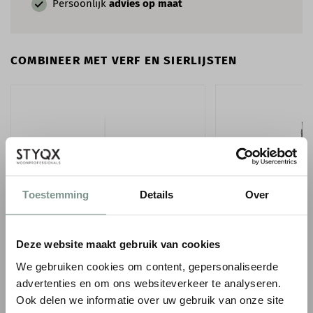
Persoonlijk
advies op maat
COMBINEER MET VERF EN SIERLIJSTEN
Toestemming
Details
Over
ORAC WANDLIJST PX120
PAINT & PAPER LIB
Deze website maakt gebruik van cookies
SATINWOOD - 0,75 
1
€ 6,59
€ 7,75
p/m
incl. BTW
We gebruiken cookies om content, gepersonaliseerde
● Voor 10.15 uur besteld, vandaag verzonden
€ 64,00
advertenties en om ons websiteverkeer te analyseren.
● Verzonden in 1-2 werk
Ook delen we informatie over uw gebruik van onze site
-
+