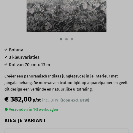
Botany
3 kleurvariaties
Rol van 70 cm x 13 m
Creëer een panoramisch Indiaas junglegevoel in je interieur met
Jangala behang. De non-woven textuur lijkt op aquarelpapier en geeft
dit design een verfijnde en natuurlijke uitstraling.
€ 382,00
p/st
incl. BTW
(toon excl. BTW)
● Verzonden in 1-3 werkdagen
KIES JE VARIANT