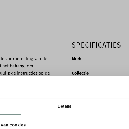
SPECIFICATIES
ede voorbereiding van de
Merk
et het behang, om
ldig de instructies op de
Collectie
ieke vereisten heeft. Dit kan
ngen.
Soort
Rollengte
Details
Rolbreedte
 van cookies