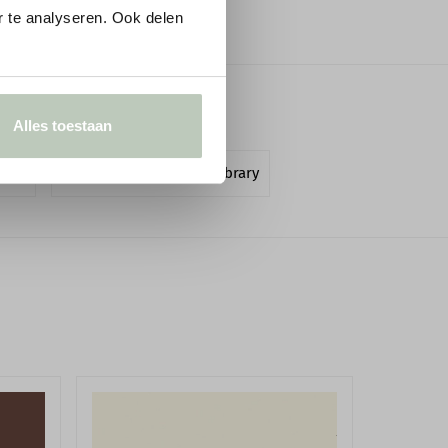
3,25 m
 te analyseren. Ook delen
Vlak, droog, stof- en vetvrij
Muur inlijmen
Alles toestaan
Goed schoon te maken
ang
Behang Paint & Paper Library