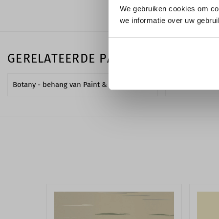
We gebruiken cookies om con
we informatie over uw gebrui
GERELATEERDE PAGINA'S
Botany - behang van Paint & Paper Library
Paint & Paper L