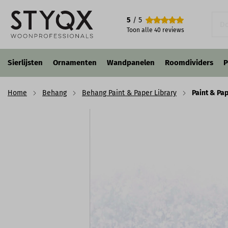
Paint & Paper Library Folia - Blue Pearl
5
/ 5
€ 330,00
p/st
incl. BTW
Toon alle
40
reviews
Sierlijsten
Ornamenten
Wandpanelen
Roomdividers
P
Home
Behang
Behang Paint & Paper Library
Paint & Pap