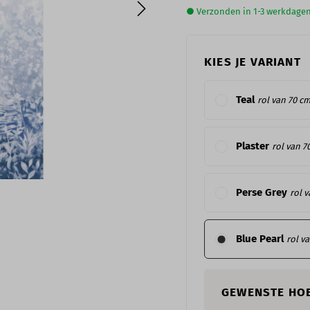
● Verzonden in 1-3 werkdage
KIES JE VARIANT
Teal
rol van 70 cm
Plaster
rol van 7
Perse Grey
rol v
Blue Pearl
rol v
GEWENSTE HO