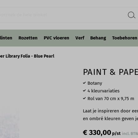
linten
Rozetten
PVC vloeren
Verf
Behang
Toebehoren
er Library Folia - Blue Pearl
PAINT & PAP
Botany
4 kleurvariaties
Rol van 70 cm x 9,75 m
Laat je inspireren door e
en ombré kleuren geven je
€ 330,00
p/st
incl. BT