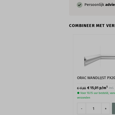
Persoonlijk
advie
COMBINEER MET VERF
ORAC WANDLIJST PX2
1
€ 15,01
p/m
incl
€ 17,65
● Voor 10.15 uur besteld, va
verzonden
-
+