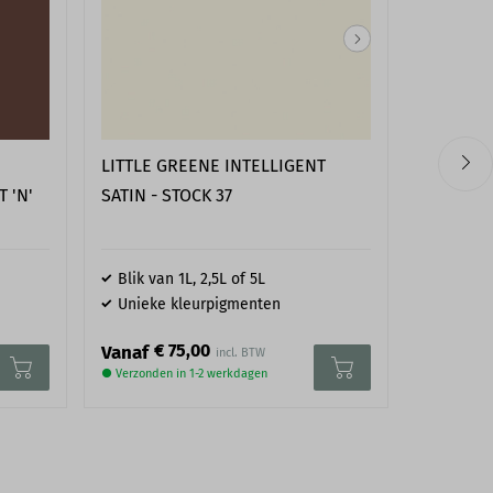
LITTLE GREENE INTELLIGENT
PAINT &
SATIN - STOCK 37
 'N'
ARCHITEC
Blik van 1L, 2,5L of 5L
Blik van
Unieke kleurpigmenten
Unieke
€ 75,00
€ 
Vanaf
Vanaf
● Verzonden in 1-2 werkdagen
● Verzonden