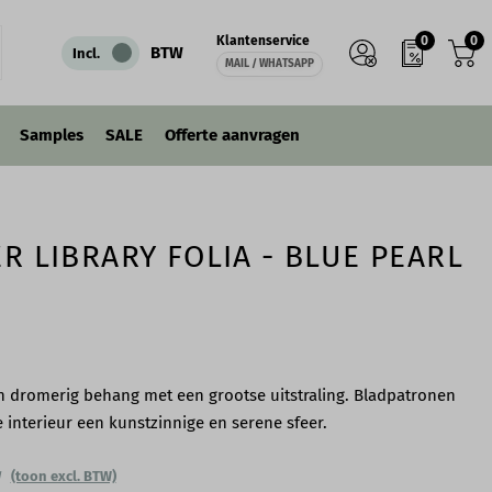
0
0
Klantenservice
IN WINKELWAGEN
BTW
Incl.
MAIL / WHATSAPP
Samples
SALE
Offerte aanvragen
ER LIBRARY FOLIA - BLUE PEARL
en dromerig behang met een grootse uitstraling. Bladpatronen
 interieur een kunstzinnige en serene sfeer.
W
(toon excl. BTW)