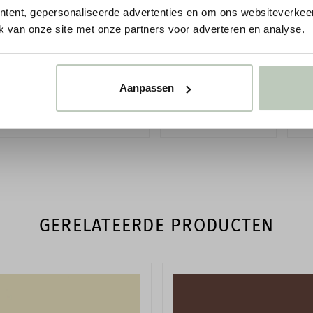
Patroonherhaling
tent, gepersonaliseerde advertenties en om ons websiteverkeer
k van onze site met onze partners voor adverteren en analyse.
LEES MEER
Vereiste ondergrond
Toepassing
Aanpassen
Reinigen
ibrary behang - alle collecties
Behang met bloemen
Beh
GERELATEERDE PRODUCTEN