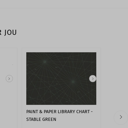
R JOU
PAINT & PAPER LIBRARY CHART -
PAINT &
STABLE GREEN
WALK - 