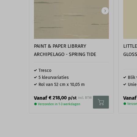
PAINT & PAPER LIBRARY
LITTL
ARCHIPELAGO - SPRING TIDE
GLOSS
Tresco
5 kleurvariaties
Blik 
Rol van 52 cm x 10,05 m
Unie
Vanaf
Vanaf
€ 218,00
p/st
incl. BTW
● Verzon
● Verzonden in 1-3 werkdagen