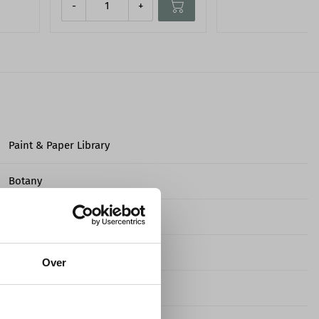
-
+
Paint & Paper Library
Botany
Niet-geweven behangpapier
9,75 m
Over
70,0 cm