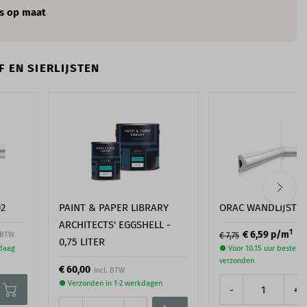
s op maat
 EN SIERLIJSTEN
02
PAINT & PAPER LIBRARY
ORAC WANDLIJST P
ARCHITECTS' EGGSHELL -
1
€ 6,59
p/m
. BTW
inc
€ 7,75
0,75 LITER
ndaag
● Voor 10.15 uur besteld
verzonden
€ 60,00
● Verzonden in 1-2 werkdagen
-
+