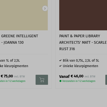
E GREENE INTELLIGENT
PAINT & PAPER LIBRARY
 - JOANNA 130
ARCHITECTS' MATT - SCARLET
RUST 316
van 1L of 2,5L
Blik van 0,75L, 2,5L of 5L
ke kleurpigmenten
Unieke kleurpigmenten
€ 75,00
€ 46,00
Vanaf
den in 1-2 werkdagen
● Verzonden in 1-2 werkdagen