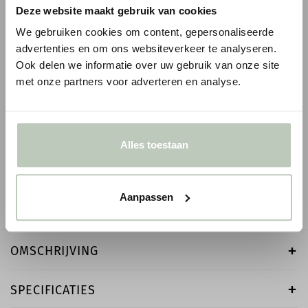
Deze website maakt gebruik van cookies
We gebruiken cookies om content, gepersonaliseerde
advertenties en om ons websiteverkeer te analyseren.
Ook delen we informatie over uw gebruik van onze site
met onze partners voor adverteren en analyse.
ORAC WANDLIJST PX175
PAINT & PAPER LIB
EGGSHELL - 0,75 LI
1
€ 8,93
€ 10,51
p/m
incl. BTW
● Voor 10.15 uur besteld, vandaag verzonden
€ 60,00
Alles toestaan
● Verzonden in 1-2 werk
-
+
-
Aanpassen
OMSCHRIJVING
SPECIFICATIES