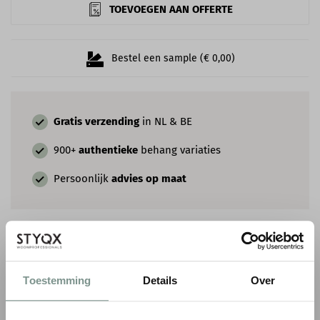
TOEVOEGEN AAN OFFERTE
Bestel een sample (€ 0,00)
Gratis verzending
in NL & BE
900+
authentieke
behang variaties
Persoonlijk
advies op maat
COMBINEER MET VERF EN SIERLIJSTEN
Toestemming
Details
Over