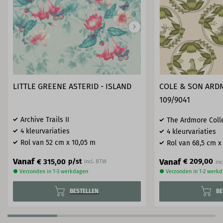
LITTLE GREENE ASTERID - ISLAND
COLE & SON ARD
109/9041
Archive Trails II
The Ardmore Coll
4 kleurvariaties
4 kleurvariaties
Rol van 52 cm x 10,05 m
Rol van 68,5 cm x
Vanaf
Vanaf
€ 209,00
€ 315,00
p/st
incl. BTW
● Verzonden in 1-3 werkdagen
● Verzonden in 1-2 werk
BESTELLEN
BE