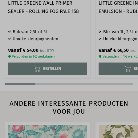
LITTLE GREENE WALL PRIMER
LITTLE GREENE I
SEALER - ROLLING FOG PALE 158
EMULSION - RUBI
Blik van 2,5L of 5L
Blik van 1L, 2,5L o
Unieke kleurpigmenten
Unieke kleurpigm
Vanaf
Vanaf
€ 54,00
€ 66,50
● Verzonden in 1-2 werkdagen
● Verzonden in 1-2 werk
BESTELLEN
BE
ANDERE INTERESSANTE PRODUCTEN
VOOR JOU