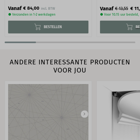
Vanaf
€ 84,00
Vanaf
€ 11
€ 13,55
● Verzonden in 1-2 werkdagen
● Voor 10.15 uur besteld
BESTELLEN
BE
ANDERE INTERESSANTE PRODUCTEN
VOOR JOU