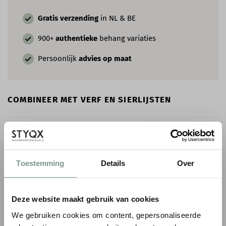
Gratis verzending
in NL & BE
900+
authentieke
behang variaties
Persoonlijk
advies op maat
COMBINEER MET VERF EN SIERLIJSTEN
Toestemming
Details
Over
Deze website maakt gebruik van cookies
We gebruiken cookies om content, gepersonaliseerde
ORAC WANDLIJST PX103
PAINT & PAPER LIB