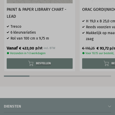
PAINT & PAPER LIBRARY CHART -
ORAC GORDIJNKO
LEAD
H 19,0 x B 25,0 c
Tresco
Reeds voorzien va
6 kleurvariaties
Makkelijk op maa
Rol van 100 cm x 9,75 m
zaag
Vanaf
€ 433,00
p/st
€ 93,72
€ 110,25
p/
incl. BTW
● Verzonden in 1-3 werkdagen
● Voor 10.15 uur besteld
BESTELLEN
BE
DIENSTEN