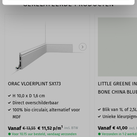
GERELATEERDE PRODUCTEN
ORAC VLOERPLINT SX173
LITTLE GREENE IN
BONE CHINA BLUE
H 10,0 x D 1,6 cm
Direct overschilderbaar
Blik van 1L of 2,5L
100% bio circulair, alternatief voor
Unieke kleurpigm
MDF
Vanaf
1
Vanaf
€ 41,00
€ 11,52
€ 13,55
p/m
incl. BTW
● Voor 10.15 uur besteld, vandaag verzonden
● Verzonden in 1-2 werk