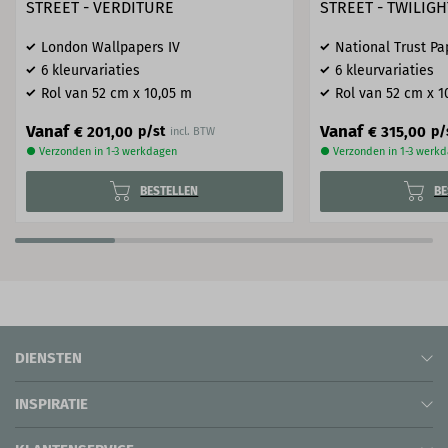
STREET - VERDITURE
STREET - TWILIGH
London Wallpapers IV
National Trust Pap
6 kleurvariaties
6 kleurvariaties
Rol van 52 cm x 10,05 m
Rol van 52 cm x 1
Vanaf
Vanaf
€ 201,00
€ 315,00
p/st
p/
incl. BTW
● Verzonden in 1-3 werkdagen
● Verzonden in 1-3 werk
BESTELLEN
BE
DIENSTEN
INSPIRATIE