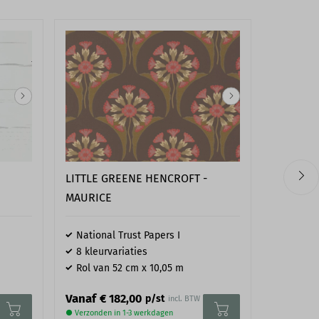
aanbevolen DecoFix lijmen
33,3 x 33,3 x 2,5 cm
5414433018122
Purotouch
L 33,3 x B 33,3 cm
LITTLE GREENE HENCROFT -
LITTLE 
MAURICE
GLOSS - 
National Trust Papers I
8 kleurvariaties
Blik van
Rol van 52 cm x 10,05 m
Unieke
€ 
Vanaf
Vanaf
€ 182,00
p/st
incl. BTW
● Verzonden
● Verzonden in 1-3 werkdagen