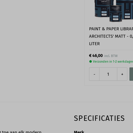
PAINT & PAPER LIBRA
ARCHITECTS' MATT - 0
LITER
€ 46,00
● Verzonden in 1-2 werkdage
-
+
SPECIFICATIES
ng toe aan elk modern
Merk