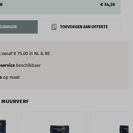
TW
€ 34,26
KELWAGEN
TOEVOEGEN AAN OFFERTE
g
vanaf € 75,00 in NL & BE
service
beschikbaar
es
op maat
N MUURVERF