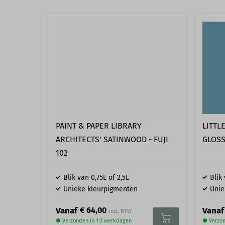
Waar moet de ondergrond aan voldoen?
Een goede voorbereiding is het halve werk. Controleer daarom 
onze montageservice of je wand geschikt is. De montage kan all
ondergrond correct is voorbereid. De wanden moeten vlak, droog,
daarnaast is het belangrijk dat het vrij is van loszittende delen
stucwerk. Schuur, herstel en reinig de ondergrond indien nodi
Twijfel je of jouw wand en plafond goed zijn voorbereid? Neem
per
mail
of de
contactpagina
.
LITTL
PAINT & PAPER LIBRARY
GLOSS
ARCHITECTS' SATINWOOD - FUJI
102
Blik van 0,75L of 2,5L
Blik 
Unieke kleurpigmenten
Unie
€ 64,00
Vanaf
Vanaf
● Verzonden in 1-2 werkdagen
● Verzon