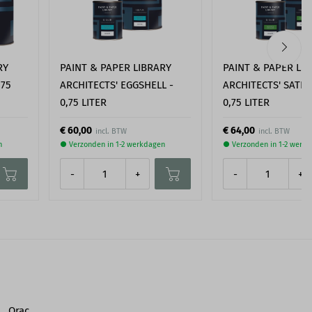
RY
PAINT & PAPER LIBRARY
PAINT & PAPER LI
,75
ARCHITECTS' EGGSHELL -
ARCHITECTS' SATI
0,75 LITER
0,75 LITER
€ 60,00
€ 64,00
n
● Verzonden in 1-2 werkdagen
● Verzonden in 1-2 werk
-
+
-
+
Orac