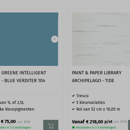
vóórdat je gebruik maakt van
Afmeting
een plaatsvinden als de
 stof- en vetvrij zijn,
EAN code
 zoals behang en slecht
g voordat de montage begint.
Materiaal
 gerust contact met ons op
Afmeting
E GREENE INTELLIGENT
PAINT & PAPER LIBRARY
 - BLUE VERDITER 104
ARCHIPELAGO - TIDE
Tresco
van 1L of 2,5L
5 kleurvariaties
ke kleurpigmenten
Rol van 52 cm x 10,05 m
€ 75,00
Vanaf
€ 218,00
p/st
incl. BTW
den in 1-2 werkdagen
● Verzonden in 1-3 werkdagen