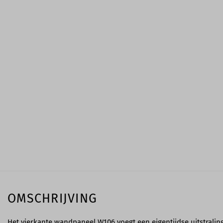
OMSCHRIJVING
Het vierkante wandpaneel W106 voegt een eigentijdse uitstrali