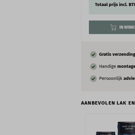
Totaal prijs incl. B
IN WIN
Gratis verzendin
Handige
montage
Persoonlijk
advi
AANBEVOLEN LAK E