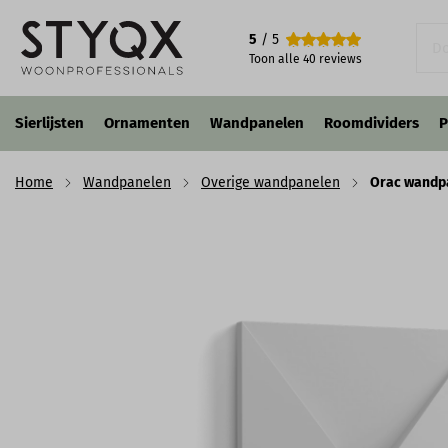
Orac wandpaneel W106 - Envelope
5
/ 5
€ 40,31
€ 34,26
p/st
incl. BTW
Toon alle
40
reviews
Sierlijsten
Ornamenten
Wandpanelen
Roomdividers
P
Home
Wandpanelen
Overige wandpanelen
Orac wandp