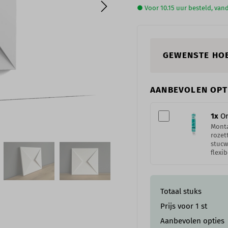
● Voor 10.15 uur besteld, va
GEWENSTE HO
AANBEVOLEN OPT
1
x
Or
Monta
rozet
stucw
flexib
Totaal stuks
Prijs voor
1
st
Aanbevolen opties