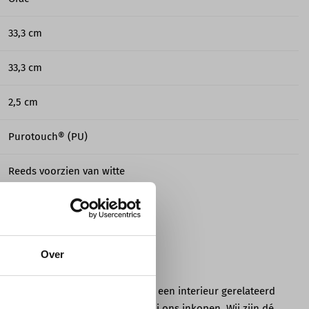
33,3 cm
33,3 cm
2,5 cm
Purotouch® (PU)
Reeds voorzien van witte
primer
Makkelijk op maat te maken
met een zaag
Over
Absorbeert tot 25% van een
terieurbouwer, designer of heb je een interieur gerelateerd
gesprek
dpanelen en andere producten bij ons inkopen. Wij zijn dé