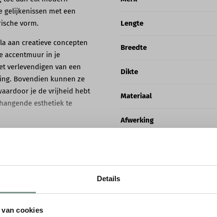
e gelijkenissen met een
trische vorm.
Lengte
la aan creatieve concepten
Breedte
e accentmuur in je
et verlevendigen van een
Dikte
sing. Bovendien kunnen ze
aardoor je de vrijheid hebt
Materiaal
hangende esthetiek te
Afwerking
ren met het
LEES MEER
Montage
ies maken met het
W106 paneel. Hierdoor wordt
Details
ZAKELIJK KOPEN
er flexibiliteit hebt bij het
Akoestisch effect
aneel en alle andere
Ben je schilder, aannemer, in
 van cookies
jd hebt om de wandpanelen te
bedrijf? Dan kan je deze wan