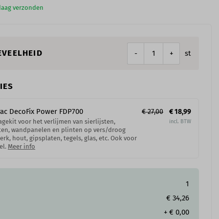
ndaag verzonden
EVEELHEID
st
-
+
IES
ac DecoFix Power​ FDP700
€ 27,00
€ 18,99
gekit voor het verlijmen van sierlijsten,
ten, wandpanelen en plinten op vers/droog
erk, hout, gipsplaten, tegels, glas, etc. Ook voor
el.
Meer info
1
€ 34,26
+
€ 0,00