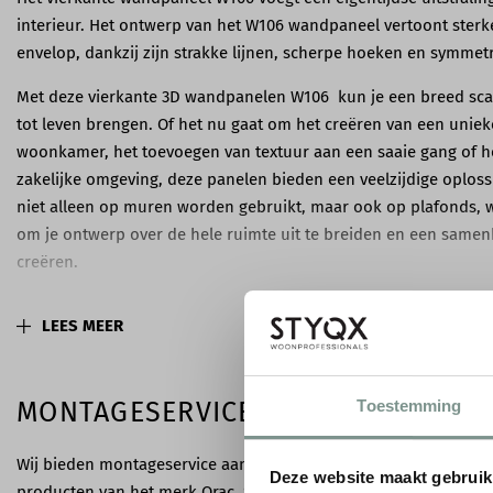
interieur. Het ontwerp van het W106 wandpaneel vertoont sterk
envelop, dankzij zijn strakke lijnen, scherpe hoeken en symme
Met deze vierkante 3D wandpanelen W106 kun je een breed sca
tot leven brengen. Of het nu gaat om het creëren van een uniek
woonkamer, het toevoegen van textuur aan een saaie gang of h
zakelijke omgeving, deze panelen bieden een veelzijdige oplos
niet alleen op muren worden gebruikt, maar ook op plafonds, w
om je ontwerp over de hele ruimte uit te breiden en een samen
creëren.
Wandpaneel W106 kun je perfect combine
LEES MEER
paneel W107
Voor een nog breder scala aan mogelijkheden kun je combinat
wandpaneel W107, dat exact dezelfde afmetingen heeft als het 
Toestemming
MONTAGESERVICE
de diversiteit aan ontwerpmogelijkheden vergroot, waardoor je me
creëren van de gewenste look en functionaliteit in je ruimte.
Wij bieden montageservice aan voor het plaatsen van dit wandp
Deze website maakt gebruik
producten van het merk Orac. Super handig als je zelf geen ti