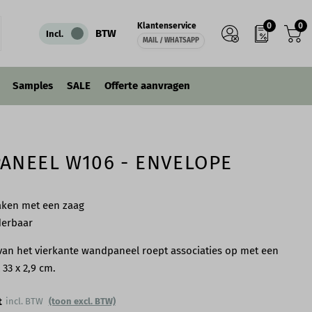
0
0
Klantenservice
IN WINKELWAGEN
BTW
Incl.
MAIL / WHATSAPP
Samples
SALE
Offerte aanvragen
ANEEL W106 - ENVELOPE
aken met een zaag
derbaar
an het vierkante wandpaneel roept associaties op met een
 33 x 2,9 cm.
t
incl. BTW
(toon excl. BTW)