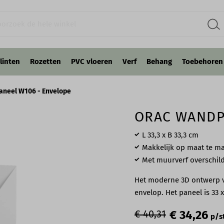
linten
Rozetten
PVC vloeren
Verf
Behang
Toebehoren
aneel W106 - Envelope
ORAC WANDP
L 33,3 x B 33,3 cm
Makkelijk op maat te m
Met muurverf overschil
Het moderne 3D ontwerp v
envelop. Het paneel is 33 x
€ 40,31
€ 34,26
p/s