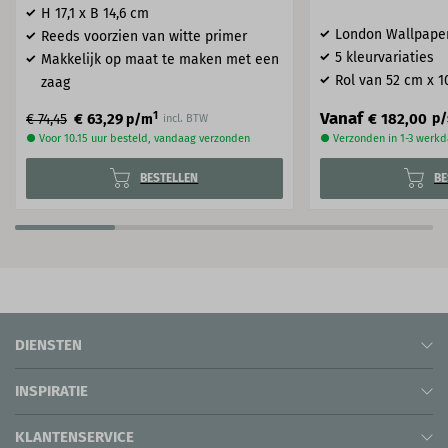
H 17,1 x B 14,6 cm
London Wallpape
Reeds voorzien van witte primer
5 kleurvariaties
Makkelijk op maat te maken met een
Rol van 52 cm x 1
zaag
Vanaf
1
€ 182,00
€ 63,29
p/
€ 74,45
p/m
incl. BTW
● Voor 10.15 uur besteld, vandaag verzonden
● Verzonden in 1-3 werk
BESTELLEN
BE
DIENSTEN
INSPIRATIE
KLANTENSERVICE