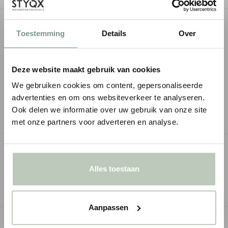
OMSCHRIJVING
Toestemming
Details
Over
SPECIFICATIES
Deze website maakt gebruik van cookies
MONTAGESERVICE
We gebruiken cookies om content, gepersonaliseerde
advertenties en om ons websiteverkeer te analyseren.
ZAKELIJK KOPEN
Ook delen we informatie over uw gebruik van onze site
met onze partners voor adverteren en analyse.
GERELATEERDE PAGINA'S
Alles toestaan
Klassieke wandpanelen
Wandpanelen met glad oppervla
Aanpassen
GERELATEERDE PRODUCTEN