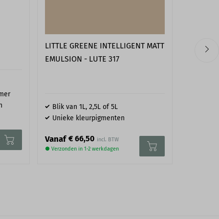
LITTLE GREENE INTELLIGENT MATT
PAINT &
EMULSION - LUTE 317
ARCHITE
COTTON I
imer
n
Blik van 1L, 2,5L of 5L
Blik van
Unieke kleurpigmenten
Unieke
€ 66,50
€ 
Vanaf
Vanaf
● Verzonden in 1-2 werkdagen
● Verzonden