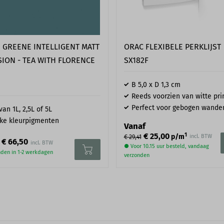
E GREENE INTELLIGENT MATT
ORAC FLEXIBELE PERKLIJST
ION - TEA WITH FLORENCE
SX182F
B 5,0 x D 1,3 cm
Reeds voorzien van witte pr
Perfect voor gebogen wande
van 1L, 2,5L of 5L
ke kleurpigmenten
Vanaf
1
€ 25,00
p/m
incl. BTW
€ 29,41
€ 66,50
● Voor 10.15 uur besteld, vandaag
den in 1-2 werkdagen
verzonden