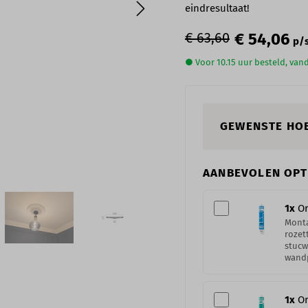
eindresultaat!
€ 63,60
€ 54,06
p/s
● Voor 10.15 uur besteld, va
GEWENSTE HO
AANBEVOLEN OPT
1
x
Or
Monta
rozet
stucw
wand
1
x
Or