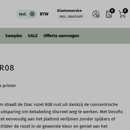
0
0
Klantenservice
IN WINKELWAGEN
BTW
Incl.
MAIL / WHATSAPP
Samples
SALE
Offerte aanvragen
 R08
e primer
 straalt de Orac rozet R08 rust uit dankzij de concentrische
n uitsparing om bekabeling discreet weg te werken. Met Decofix
zet eenvoudig aan het plafond verlijmen zonder spijkers of
hilder de rozet in de gewenste kleur en geniet van het