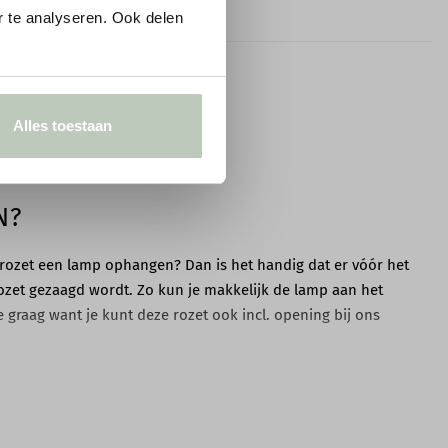
Met lak of muurverf
 te analyseren. Ook delen
Bestand tegen de meeste
algemene oplosmiddelen en
water
Alles toestaan
Tot max. 70 °C
N?
Ongevoelig voor ongedierte
e rozet een lamp ophangen? Dan is het handig dat er vóór het
Vlak​, droog ​, stof- en vetvrij
ozet gezaagd wordt. Zo kun je makkelijk de lamp aan het
 graag want je kunt deze rozet ook incl. opening bij ons
Minimaal 24 uur voor de
montage op
kamertemperatuur
evolen optie 'Opening zagen van 50 mm' kiezen. Als je deze
 bestelling een gat in het midden van de rozet. Zodra de rozet is
Enkel met het gebruik van de
e slag met de bevestiging en het schilderen van de rozet.
aanbevolen DecoFix lijmen