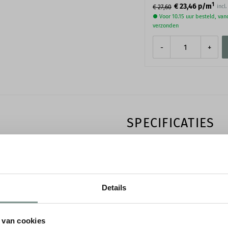
1
€ 23,46
p/m
incl
€ 27,60
● Voor 10.15 uur besteld, va
verzonden
-
+
SPECIFICATIES
 creëren een rustige
Merk
ie. Voor wie een groter
tekende keuze.
Materiaal
Details
g aan je plafond, maar heeft
Afwerking
voor elektrische
 van cookies