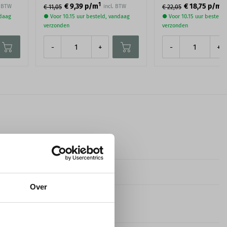
1
1
€ 9,39
p/m
€ 18,75
p/m
. BTW
incl. BTW
€ 11,05
€ 22,05
ndaag
● Voor 10.15 uur besteld, vandaag
● Voor 10.15 uur besteld
verzonden
verzonden
-
+
-
+
Orac
Purotouch® (PU)
Over
Reeds voorzien van witte
primer