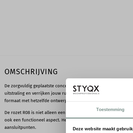
OMSCHRIJVING
De zorgvuldig geplaatste concentrische cirkels van de rozet R08
uitstraling en verrijken jouw ruimte met tijdloze stijl en harmon
formaat met hetzelfde ontwerp zoekt, is de rozet R09 een uits
Toestemming
De rozet R08 is niet alleen een prachtige decoratieve toevoegin
ook een functioneel aspect. Het dient uitstekend als afdekking 
aansluitpunten.
Deze website maakt gebruik