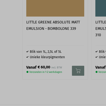
LITTLE GREENE ABSOLUTE MATT
LITTL
EMULSION - BOMBOLONE 339
EMULS
310
Blik van 1L, 2,5L of 5L
Blik 
Unieke kleurpigmenten
Unie
€ 60,00
Vanaf
Vanaf
● Verzonden in 1-2 werkdagen
● Verzon