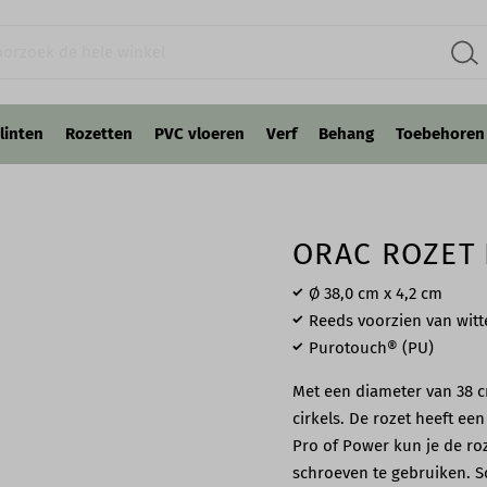
linten
Rozetten
PVC vloeren
Verf
Behang
Toebehoren
ORAC ROZET
Ø 38​,0 cm x 4,2 cm
Reeds voorzien van witt
Purotouch® (PU)
Met een diameter van 38 cm
cirkels. De rozet heeft ee
Pro of Power kun je de ro
schroeven te gebruiken. Sc