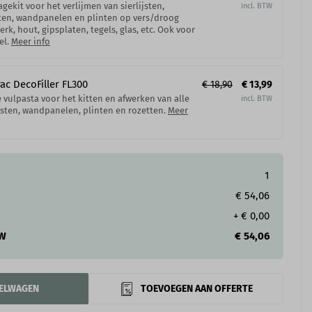
gekit voor het verlijmen van sierlijsten,
ten, wandpanelen en plinten op vers/droog
erk, hout, gipsplaten, tegels, glas, etc. Ook voor
el.
Meer info
ac DecoFiller FL300
€ 18,90
€ 13,99
e vulpasta voor het kitten en afwerken van alle
ijsten, wandpanelen, plinten en rozetten.
Meer
1
€ 54,06
+
€ 0,00
TW
€ 54,06
KELWAGEN
TOEVOEGEN AAN OFFERTE