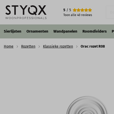
Orac rozet R08
5
/ 5
€ 63,60
€ 54,06
p/st
incl. BTW
Toon alle
40
reviews
Sierlijsten
Ornamenten
Wandpanelen
Roomdividers
P
Home
Rozetten
Klassieke rozetten
Orac rozet R08