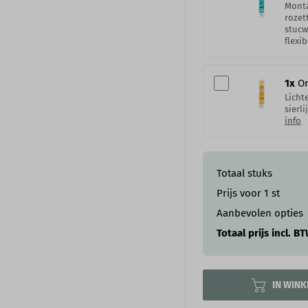
Monta
rozet
stucw
flexib
1
x
Or
Licht
sierl
info
Totaal stuks
Prijs voor
1
st
Aanbevolen opties
Totaal prijs incl. B
IN WIN