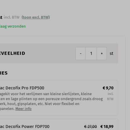
t
incl. BTW
(toon excl. BTW)
ndaag verzonden
EVEELHEID
st
-
+
IES
ac DecoFix Pro​ FDP500
€ 9,70
gekit voor het verlijmen van kleine sierlijsten, kleine
ten en lage plinten op een poreuze ondergrond zoals droog
erk, hout, gipsplaten, etc. Niet voor flexibel en
panelen.
Meer info
ac DecoFix Power​ FDP700
€ 27,00
€ 18,99