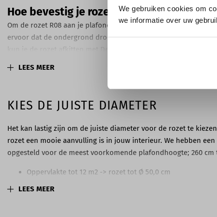
We gebruiken cookies om con
Hoe bevestig je rozet R08 aan het plafon
we informatie over uw gebrui
Om de rozet R08 aan je plafond te bevestigen, gebruik je Decofi
ervoor dat de ondergrond droog-, stof- en vetvrij is voor een 
kun je de rozet afkitten met DecoFiller voor een mooi en strak r
LEES MEER
Van welk materiaal is de rozet gemaakt?
De rozet R08 is vervaardigd uit hoogwaardig polyurethaan, een
kunststof. De rozet is afgewerkt met witte primer. Personalisee
KIES DE JUISTE DIAMETER
lak of muurverf te kiezen en maak het tot een opvallend element 
Het kan lastig zijn om de juiste diameter voor de rozet te kiezen,
rozet een mooie aanvulling is in jouw interieur. We hebben een 
opgesteld voor de meest voorkomende plafondhoogte; 260 cm 
Oppervlakte tot 12 m2 -> rozet tot Ø 50,0 cm
Oppervlakte 12m2 tot 20 m2 -> rozet van Ø 50,0 cm tot Ø 7
LEES MEER
Oppervlakte vanaf 20 m2 -> rozet vanaf Ø 75,0 cm
Is jouw ruimte lager? Dan kun je kiezen voor een iets kleinere 