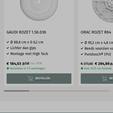
GAUDI ROZET 1.56.036
ORAC ROZET R64
Ø 88,6 cm x D 6,2 cm
Ø 95​,2 cm x 4,8 c
Lichter dan gips
Reeds voorzien va
Montage met High Tack
Purotouch® (PU)
€ 184,03
p/st
€ 264,86
€ 311,60
p
incl. BTW
● Verzonden in 1-5 werkdagen
● Voor 10.15 uur besteld
BESTELLEN
BE