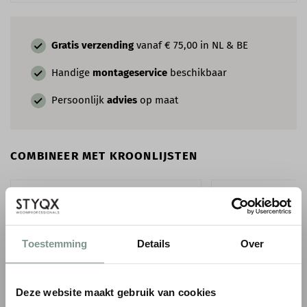
Gratis verzending
vanaf € 75,00 in NL & BE
Handige
montageservice
beschikbaar
Persoonlijk
advies
op maat
COMBINEER MET KROONLIJSTEN
Toestemming
Details
Over
Deze website maakt gebruik van cookies