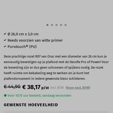
Ø 26​,0 cm x 3,0 cm
Reeds voorzien van witte primer
Purotouch® (PU)
Deze prachtige rozet R07 van Orac met een diameter van 26 cm kun je
eenvoudig bevestigen op je plafond met de Decofix Pro of Power! Voor
de bevesting zijn er dus geen schroeven of spijkers nodig. De rozet
heeft ruimte om bekabeling weg te werken en je kunt het
plafondornament in iedere gewenste kleur schilderen.
€ 44,90
€ 38,17
p/st
incl. BTW
(toon excl. BTW)
● Voor 10.15 uur besteld, vandaag verzonden
GEWENSTE HOEVEELHEID