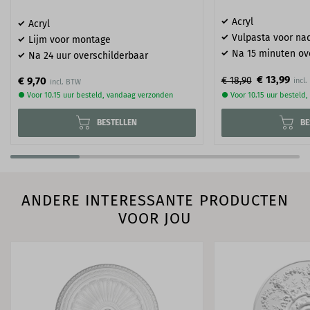
Acryl
Acryl
Vulpasta voor na
Lijm voor montage
Na 15 minuten ov
Na 24 uur overschilderbaar
€ 13,99
€ 9,70
€ 18,90
● Voor 10.15 uur besteld, vandaag verzonden
● Voor 10.15 uur besteld
BESTELLEN
BE
ANDERE INTERESSANTE PRODUCTEN
VOOR JOU