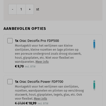
st
-
+
AANBEVOLEN OPTIES
1
x
Orac DecoFix Pro​ FDP500
Montagekit voor het verlijmen van kleine
sierlijsten, kleine rozetten en lage plinten op
een poreuze ondergrond zoals droog stucwerk,
hout, gipsplaten, etc. Niet voor flexibel en
wandpanelen.
Meer info
€ 9,70
1
x
Orac DecoFix Power​ FDP700
Montagekit voor het verlijmen van sierlijsten,
rozetten, wandpanelen en plinten op vers/droog
stucwerk, hout, gipsplaten, tegels, glas, etc. Ook
voor flexibel.
Meer info
€ 27,00
€ 18,99