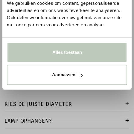
We gebruiken cookies om content, gepersonaliseerde
ORAC KROONLIJST CX109
ORAC KROONLIJST 
advertenties en om ons websiteverkeer te analyseren.
Ook delen we informatie over uw gebruik van onze site
1
€ 8,46
€ 68,00
€ 9,95
p/m
€ 80,00
p/
incl. BTW
met onze partners voor adverteren en analyse.
● Voor 10.15 uur besteld, vandaag verzonden
● Voor 10.15 uur besteld
-
+
-
Alles toestaan
OMSCHRIJVING
Aanpassen
SPECIFICATIES
KIES DE JUISTE DIAMETER
LAMP OPHANGEN?