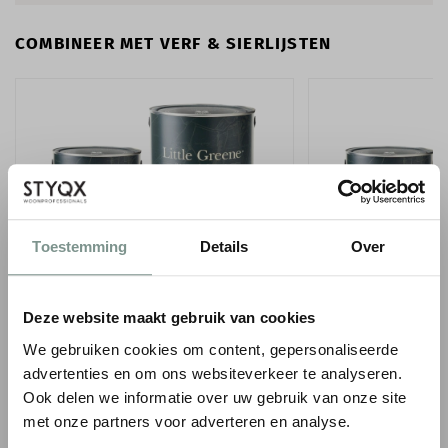
COMBINEER MET VERF & SIERLIJSTEN
Toestemming
Details
Over
LITTLE GREENE INTELLIGENT SATIN - 1
LITTLE GREENE INT
LITER
- 1 LITER
Deze website maakt gebruik van cookies
We gebruiken cookies om content, gepersonaliseerde
€ 75,00
€ 75,00
advertenties en om ons websiteverkeer te analyseren.
● Verzonden in 1-2 werkdagen
● Verzonden in 1-2 werk
Ook delen we informatie over uw gebruik van onze site
-
+
-
met onze partners voor adverteren en analyse.