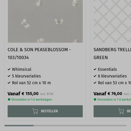
COLE & SON PEASEBLOSSOM -
SANDBERG TRELLI
103/10034
GREEN
Whimsical
Essentials
5 kleurvariaties
6 kleurvariaties
Rol van 52 cm x 10 m
Rol van 53 cm x 1
Vanaf
Vanaf
€ 155,00
€ 76,00
● Verzonden in 1-2 werkdagen
● Verzonden in 1-2 werk
BESTELLEN
BE