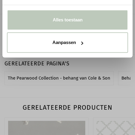
Alles toestaan
OMSCHRIJVING
SPECIFICATIES
Aanpassen
GERELATEERDE PAGINA'S
The Pearwood Collection - behang van Cole & Son
Behan
GERELATEERDE PRODUCTEN