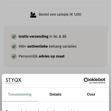
Bestel een sample (€ 1,00)
Gratis verzending
in NL & BE
900+
authentieke
behang variaties
Persoonlijk
advies op maat
COMBINEER MET VERF & SIERLIJSTEN
Toestemming
Details
Over