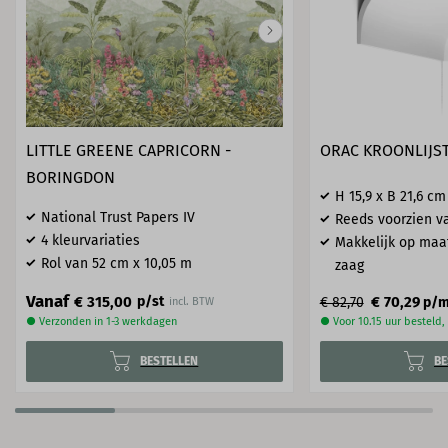
LITTLE GREENE CAPRICORN -
ORAC KROONLIJST
BORINGDON
H 15,9 x B 21,6 cm
National Trust Papers IV
Reeds voorzien va
4 kleurvariaties
Makkelijk op maa
Rol van 52 cm x 10,05 m
zaag
Vanaf
€ 315,00
p/st
€ 70,29
€ 82,70
p/
incl. BTW
● Verzonden in 1-3 werkdagen
● Voor 10.15 uur besteld
BESTELLEN
BE