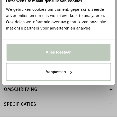
Deze website maakt gebruik van cookies
We gebruiken cookies om content, gepersonaliseerde
advertenties en om ons websiteverkeer te analyseren.
Ook delen we informatie over uw gebruik van onze site
met onze partners voor adverteren en analyse.
ORAC WANDLIJST PX103
LITTLE GREENE INT
EMULSION - 1 LITE
1
€ 4,72
€ 5,55
p/m
incl. BTW
● Voor 10.15 uur besteld, vandaag verzonden
€ 66,50
● Verzonden in 1-2 werk
Alles toestaan
-
+
-
Aanpassen
OMSCHRIJVING
SPECIFICATIES