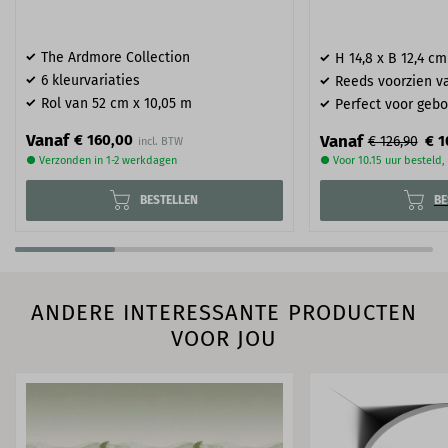
The Ardmore Collection
H 14,8 x B 12,4 cm
6 kleurvariaties
Reeds voorzien va
Rol van 52 cm x 10,05 m
Perfect voor geb
Vanaf
€ 160,00
Vanaf
€ 1
€ 126,90
● Verzonden in 1-2 werkdagen
● Voor 10.15 uur besteld
BESTELLEN
BE
ANDERE INTERESSANTE PRODUCTEN
VOOR JOU