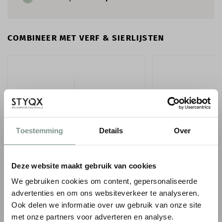
COMBINEER MET VERF & SIERLIJSTEN
Toestemming
Details
Over
ORAC WANDLIJST PX202
ORAC WANDLIJST P
Deze website maakt gebruik van cookies
1
1
€ 15,01
€ 6,59
We gebruiken cookies om content, gepersonaliseerde
€ 17,65
p/m
€ 7,75
p/m
incl. BTW
i
● Voor 10.15 uur besteld, vandaag verzonden
● Voor 10.15 uur besteld
advertenties en om ons websiteverkeer te analyseren.
Ook delen we informatie over uw gebruik van onze site
-
+
-
met onze partners voor adverteren en analyse.