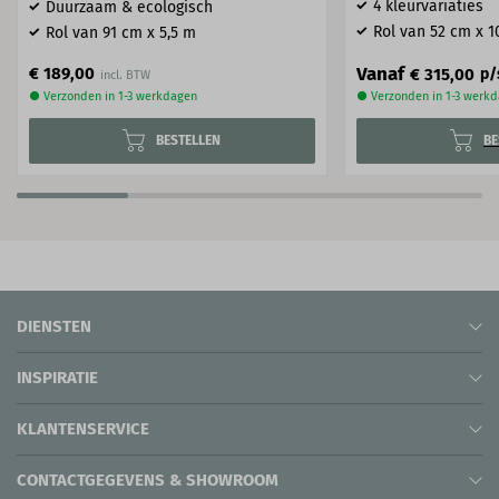
4 kleurvariaties
Duurzaam & ecologisch
Rol van 52 cm x 1
Rol van 91 cm x 5,5 m
Vanaf
€ 189,00
€ 315,00
p/
● Verzonden in 1-3 werkdagen
● Verzonden in 1-3 werk
BESTELLEN
BE
DIENSTEN
INSPIRATIE
KLANTENSERVICE
CONTACTGEGEVENS & SHOWROOM