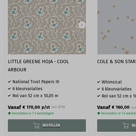
LITTLE GREENE HOJA - COOL
COLE & SON STARS
ARBOUR
National Trust Papers III
Whimsical
6 kleurvariaties
6 kleurvariaties
Rol van 52 cm x 10,05 m
Rol van 52 cm x 1
Vanaf
Vanaf
€ 160,00
€ 170,00
p/st
incl. BTW
● Verzonden in 1-3 werkdagen
● Verzonden in 1-2 werk
BESTELLEN
BE