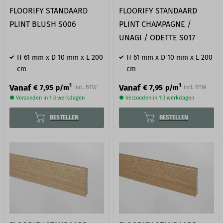
FLOORIFY STANDAARD
FLOORIFY STANDAARD
PLINT BLUSH S006
PLINT CHAMPAGNE /
UNAGI / ODETTE S017
H 61 mm x D 10 mm x L 200
H 61 mm x D 10 mm x L 200
cm
cm
1
1
Vanaf
Vanaf
€ 7,95
€ 7,95
p/m
p/m
incl. BTW
incl. BTW
● Verzonden in 1-3 werkdagen
● Verzonden in 1-3 werkdagen
BESTELLEN
BESTELLEN