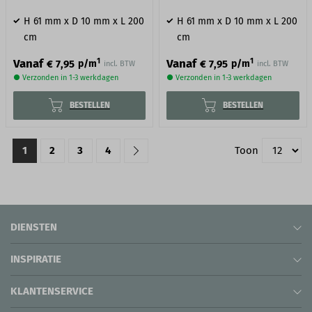
H 61 mm x D 10 mm x L 200
H 61 mm x D 10 mm x L 200
cm
cm
1
1
Vanaf
Vanaf
€ 7,95
€ 7,95
p/m
p/m
incl. BTW
incl. BTW
● Verzonden in 1-3 werkdagen
● Verzonden in 1-3 werkdagen
BESTELLEN
BESTELLEN
1
2
3
4
Toon
DIENSTEN
INSPIRATIE
KLANTENSERVICE