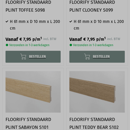
FLOORIFY STANDAARD
FLOORIFY STANDAARD
PLINT TOFFEE S098
PLINT CLOONEY S099
H 61 mm x D 10 mm x L 200
H 61 mm x D 10 mm x L 200
cm
cm
1
1
Vanaf
Vanaf
€ 7,95
€ 7,95
p/m
p/m
incl. BTW
incl. BTW
● Verzonden in 1-3 werkdagen
● Verzonden in 1-3 werkdagen
BESTELLEN
BESTELLEN
FLOORIFY STANDAARD
FLOORIFY STANDAARD
PLINT SABAYON S101
PLINT TEDDY BEAR S102