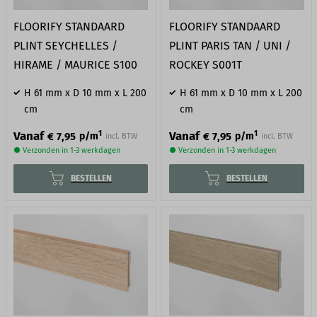
FLOORIFY STANDAARD
FLOORIFY STANDAARD
PLINT SEYCHELLES /
PLINT PARIS TAN / UNI /
HIRAME / MAURICE S100
ROCKEY S001T
H 61 mm x D 10 mm x L 200
H 61 mm x D 10 mm x L 200
cm
cm
1
1
Vanaf
Vanaf
€ 7,95
€ 7,95
p/m
p/m
incl. BTW
incl. BTW
● Verzonden in 1-3 werkdagen
● Verzonden in 1-3 werkdagen
BESTELLEN
BESTELLEN