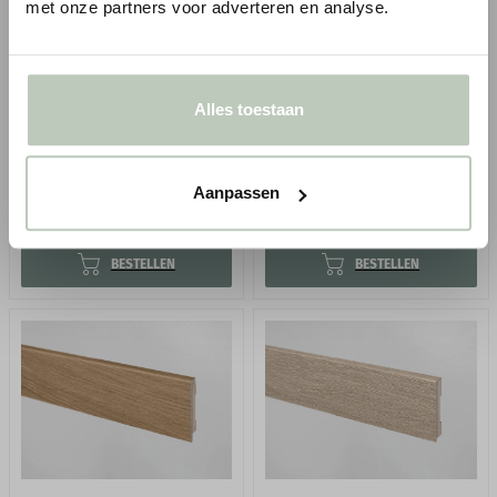
met onze partners voor adverteren en analyse.
FLOORIFY STANDAARD
FLOORIFY STANDAARD
PLINT ILE DE RÉ S096
PLINT MATTERHORN S097
Alles toestaan
H 61 mm x D 10 mm x L 200
H 61 mm x D 10 mm x L 200
cm
cm
Aanpassen
1
1
Vanaf
Vanaf
€ 7,95
€ 7,95
p/m
p/m
incl. BTW
incl. BTW
● Verzonden in 1-3 werkdagen
● Verzonden in 1-3 werkdagen
BESTELLEN
BESTELLEN