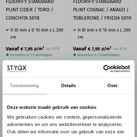
FLOORIFY STANDAARD
FLOORIFY STANDAARD
PLINT CIDER / TORO /
PLINT COGNAC / ANAGO /
CONCHITA S018
TOBLERONE / FRIEDA S019
H 61 mm x D 10 mm x L 200
H 61 mm x D 10 mm x L 200
cm
cm
1
1
Vanaf
Vanaf
€ 7,95
€ 7,95
p/m
p/m
incl. BTW
incl. BTW
● Verzonden in 1-3 werkdagen
● Verzonden in 1-3 werkdagen
BESTELLEN
BESTELLEN
Toestemming
Details
Over
Gratis
verzending in NL & BE*
Deze website maakt gebruik van cookies
We gebruiken cookies om content, gepersonaliseerde
advertenties en om ons websiteverkeer te analyseren.
Ook delen we informatie over uw gebruik van onze site