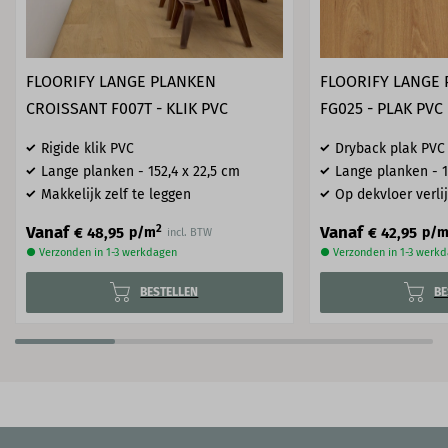
FLOORIFY LANGE PLANKEN
FLOORIFY LANGE
CROISSANT F007T - KLIK PVC
FG025 - PLAK PVC
Rigide klik PVC
Dryback plak PVC
Lange planken - 152,4 x 22,5 cm
Lange planken - 1
Makkelijk zelf te leggen
Op dekvloer verl
2
Vanaf
Vanaf
€ 48,95
€ 42,95
p/m
p/
incl. BTW
● Verzonden in 1-3 werkdagen
● Verzonden in 1-3 werk
BESTELLEN
BE