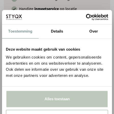
Handige
inmeetservice
op locatie
Persoonlijk
advies op maat
Toestemming
Details
Over
BIJPASSENDE PLINTEN
Deze website maakt gebruik van cookies
We gebruiken cookies om content, gepersonaliseerde
advertenties en om ons websiteverkeer te analyseren.
Ook delen we informatie over uw gebruik van onze site
met onze partners voor adverteren en analyse.
Alles toestaan
ORAC VLOERPLINT SX157
ORAC VLOERPLINT 
1
1
€ 7,82
€ 8,67
€ 9,20
p/m
€ 10,20
p/m
incl. BTW