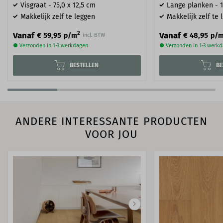
Visgraat - 75,0 x 12,5 cm
Lange planken - 1
Makkelijk zelf te leggen
Makkelijk zelf te 
2
Vanaf
Vanaf
€ 59,95
€ 48,95
p/m
p/
incl. BTW
● Verzonden in 1-3 werkdagen
● Verzonden in 1-3 werk
BESTELLEN
BE
ANDERE INTERESSANTE PRODUCTEN
VOOR JOU