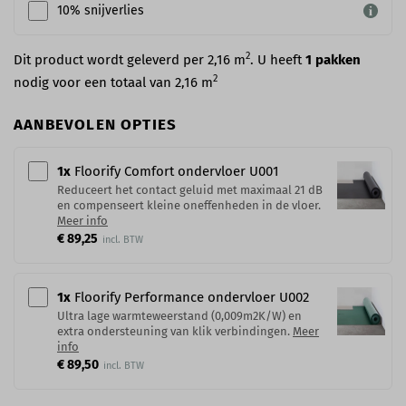
10% snijverlies
2
Dit product wordt geleverd per 2,16 m
. U heeft
1
pakken
2
nodig voor een totaal van
2,16
m
AANBEVOLEN OPTIES
1
x
Floorify Comfort ondervloer U001
Reduceert het contact geluid met maximaal 21 dB
en compenseert kleine oneffenheden in de vloer.
Meer info
€ 89,25
1
x
Floorify Performance ondervloer U002
Ultra lage warmteweerstand (0,009m2K/W) en
extra ondersteuning van klik verbindingen.
Meer
info
€ 89,50