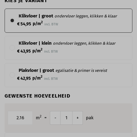
KIES JE VARIANT
Klikvloer | groot
ondervloer leggen, klikken & klaar
2
p/m
€ 54,95
incl. BTW
Klikvloer | klein
ondervloer leggen, klikken & klaar
2
p/m
€ 43,95
incl. BTW
Plakvloer | groot
egalisatie & primer is vereist
2
p/m
€ 42,95
incl. BTW
GEWENSTE HOEVEELHEID
2
m
=
pak
-
+