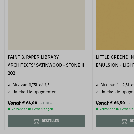
PAINT & PAPER LIBRARY
LITTLE GREENE I
ARCHITECTS' SATINWOOD - STONE II
EMULSION - LIGH
202
Blik van 0,75L of 2,5L
Blik van 1L, 2,5L o
Unieke kleurpigmenten
Unieke kleurpigm
Vanaf
Vanaf
€ 64,00
€ 66,50
● Verzonden in 1-2 werkdagen
● Verzonden in 1-2 werk
BESTELLEN
BE