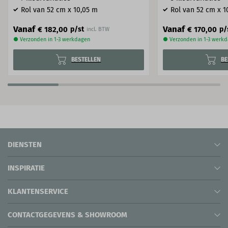
Rol van 52 cm x 10,05 m
Rol van 52 cm x 1
Vanaf
Vanaf
€ 182,00
€ 170,00
p/st
p/
incl. BTW
● Verzonden in 1-3 werkdagen
● Verzonden in 1-3 werk
BESTELLEN
BE
DIENSTEN
INSPIRATIE
KLANTENSERVICE
CONTACTGEGEVENS & SHOWROOM