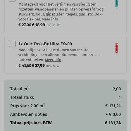
Montagekit voor het verlijmen van sierlijsten,
rozetten, wandpanelen en plinten op vers/droog
stucwerk, hout, gipsplaten, tegels, glas, etc. Ook
voor flexibel.
Meer info
€ 27,00
€ 18,99
1
x
Orac DecoFix Ultra FX400
Nadenlijm voor het verlijmen van rechte
verbindingen en alle voorkomende binnen- en
buitenhoeken.
Meer info
€ 43,60
€ 27,99
1
Totaal m
2,00
Totaal stuks
1
1
Prijs voor
2,00
m
€ 131,24
Aanbevolen opties
+
€ 0,00
Totaal prijs incl. BTW
€ 131,24