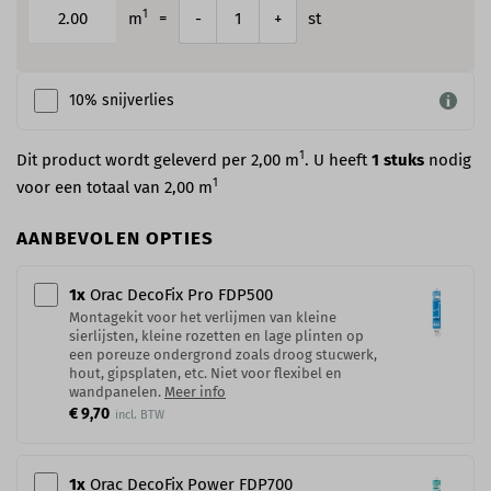
1
m
=
st
-
+
10% snijverlies
1
Dit product wordt geleverd per 2,00 m
. U heeft
1
stuks
nodig
1
voor een totaal van
2,00
m
AANBEVOLEN OPTIES
1
x
Orac DecoFix Pro​ FDP500
Montagekit voor het verlijmen van kleine
sierlijsten, kleine rozetten en lage plinten op
een poreuze ondergrond zoals droog stucwerk,
hout, gipsplaten, etc. Niet voor flexibel en
wandpanelen.
Meer info
€ 9,70
1
x
Orac DecoFix Power​ FDP700