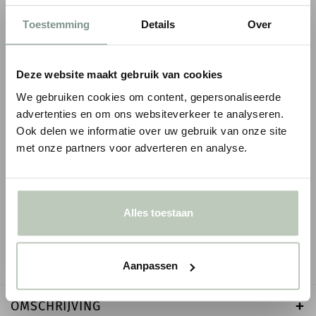
Toestemming
Details
Over
Deze website maakt gebruik van cookies
We gebruiken cookies om content, gepersonaliseerde
advertenties en om ons websiteverkeer te analyseren.
Ook delen we informatie over uw gebruik van onze site
met onze partners voor adverteren en analyse.
ORAC ROZET R64
ORAC ROZET R23
€ 264,86
€ 146,03
€ 311,60
p/st
€ 171,80
p/
incl. BTW
● Voor 10.15 uur besteld, vandaag verzonden
● Voor 10.15 uur besteld
Alles toestaan
-
+
-
Aanpassen
OMSCHRIJVING