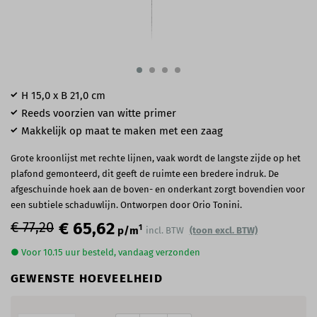
H 15,0 x B 21,0 cm
Reeds voorzien van witte primer
Makkelijk op maat te maken met een zaag
Grote kroonlijst met rechte lijnen, vaak wordt de langste zijde op het
plafond gemonteerd, dit geeft de ruimte een bredere indruk. De
afgeschuinde hoek aan de boven- en onderkant zorgt bovendien voor
een subtiele schaduwlijn. Ontworpen door Orio Tonini.
€ 77,20
€ 65,62
1
p/m
incl. BTW
(toon excl. BTW)
● Voor 10.15 uur besteld, vandaag verzonden
GEWENSTE HOEVEELHEID