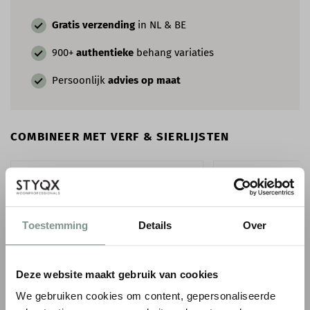
Gratis verzending
in NL & BE
900+
authentieke
behang variaties
Persoonlijk
advies op maat
COMBINEER MET VERF & SIERLIJSTEN
Toestemming
Details
Over
Deze website maakt gebruik van cookies
We gebruiken cookies om content, gepersonaliseerde
ORAC WANDLIJST PX103
LITTLE GREENE INTE