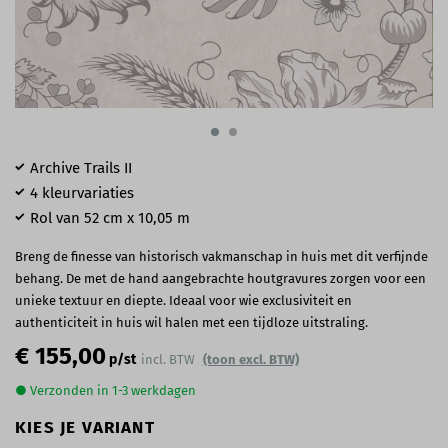
Archive Trails II
4 kleurvariaties
Rol van 52 cm x 10,05 m
Breng de finesse van historisch vakmanschap in huis met dit verfijnde
behang. De met de hand aangebrachte houtgravures zorgen voor een
unieke textuur en diepte. Ideaal voor wie exclusiviteit en
authenticiteit in huis wil halen met een tijdloze uitstraling.
€ 155,00
p/st
incl. BTW
(toon excl. BTW)
● Verzonden in 1-3 werkdagen
KIES JE VARIANT