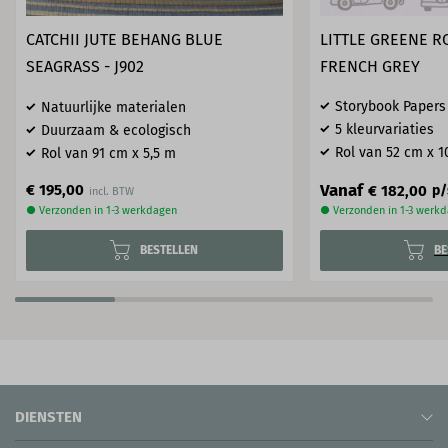
CATCHII JUTE BEHANG BLUE
LITTLE GREENE RO
SEAGRASS - J902
FRENCH GREY
Storybook Papers
Natuurlijke materialen
5 kleurvariaties
Duurzaam & ecologisch
Rol van 52 cm x 1
Rol van 91 cm x 5,5 m
Vanaf
€ 195,00
€ 182,00
p/
● Verzonden in 1-3 werkdagen
● Verzonden in 1-3 werk
BESTELLEN
BE
DIENSTEN