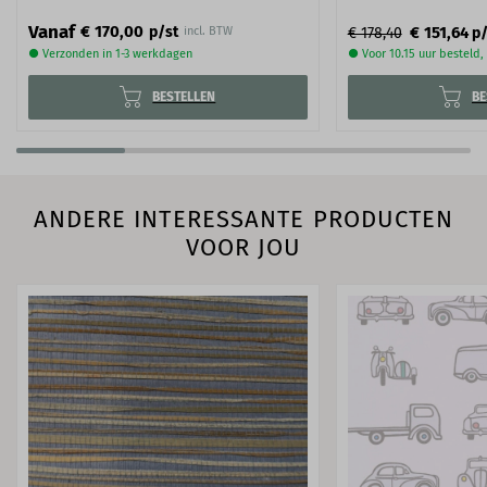
Vanaf
€ 170,00
p/st
€ 151,64
€ 178,40
p/
incl. BTW
● Verzonden in 1-3 werkdagen
● Voor 10.15 uur besteld
BESTELLEN
BE
ANDERE INTERESSANTE PRODUCTEN
VOOR JOU