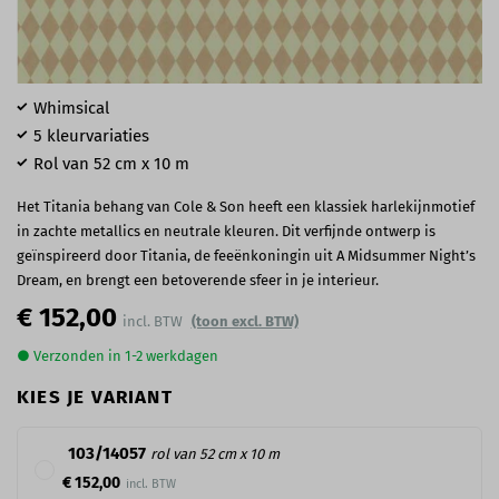
Whimsical
5 kleurvariaties
Rol van 52 cm x 10 m
Het Titania behang van Cole & Son heeft een klassiek harlekijnmotief
in zachte metallics en neutrale kleuren. Dit verfijnde ontwerp is
geïnspireerd door Titania, de feeënkoningin uit A Midsummer Night’s
Dream, en brengt een betoverende sfeer in je interieur.
€ 152,00
(toon excl. BTW)
● Verzonden in 1-2 werkdagen
KIES JE VARIANT
103/14057
rol van 52 cm x 10 m
€ 152,00