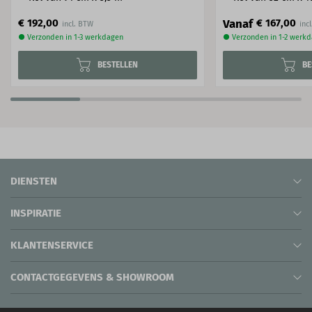
Vanaf
€ 192,00
€ 167,00
● Verzonden in 1-3 werkdagen
● Verzonden in 1-2 werk
BESTELLEN
BE
DIENSTEN
INSPIRATIE
KLANTENSERVICE
CONTACTGEGEVENS & SHOWROOM