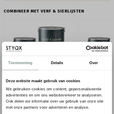
COMBINEER MET VERF & SIERLIJSTEN
Toestemming
Details
Over
LITTLE GREENE INTELLIGENT MATT
LITTLE GREENE INT
EMULSION - 1 LITER
- 1 LITER
Deze website maakt gebruik van cookies
We gebruiken cookies om content, gepersonaliseerde
€ 66,50
€ 75,00
advertenties en om ons websiteverkeer te analyseren.
● Verzonden in 1-2 werkdagen
● Verzonden in 1-2 werk
Ook delen we informatie over uw gebruik van onze site
-
+
-
met onze partners voor adverteren en analyse.