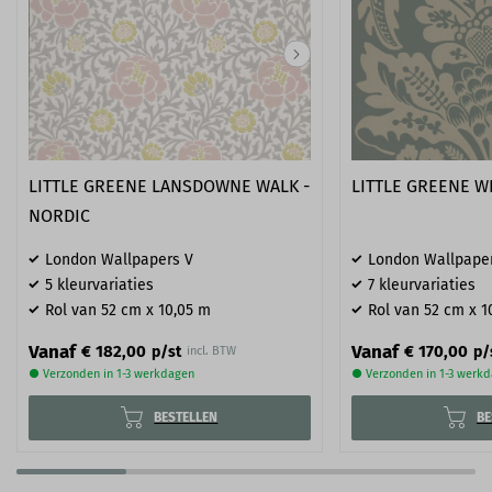
LITTLE GREENE LANSDOWNE WALK -
LITTLE GREENE W
NORDIC
London Wallpapers V
London Wallpape
5 kleurvariaties
7 kleurvariaties
Rol van 52 cm x 10,05 m
Rol van 52 cm x 1
Vanaf
Vanaf
€ 182,00
€ 170,00
p/st
p/
incl. BTW
● Verzonden in 1-3 werkdagen
● Verzonden in 1-3 werk
BESTELLEN
BE