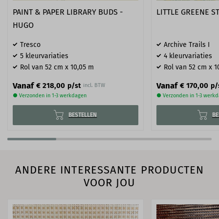
PAINT & PAPER LIBRARY BUDS -
LITTLE GREENE S
HUGO
Tresco
Archive Trails I
5 kleurvariaties
4 kleurvariaties
Rol van 52 cm x 10,05 m
Rol van 52 cm x 1
Vanaf
Vanaf
€ 218,00
€ 170,00
p/st
p/
incl. BTW
● Verzonden in 1-3 werkdagen
● Verzonden in 1-3 werk
BESTELLEN
BE
ANDERE INTERESSANTE PRODUCTEN
VOOR JOU