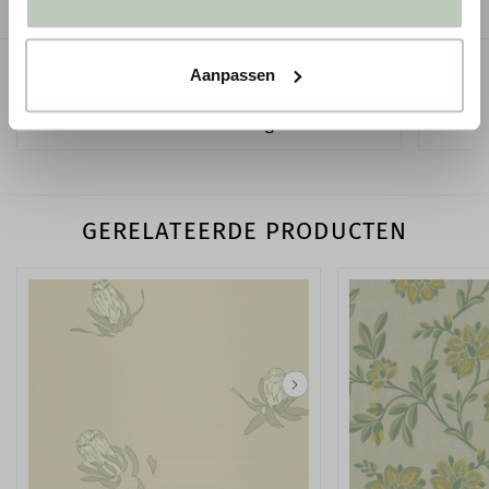
GERELATEERDE PAGINA'S
Aanpassen
The Ardmore Collection - behang van Cole & Son
Behang
GERELATEERDE PRODUCTEN