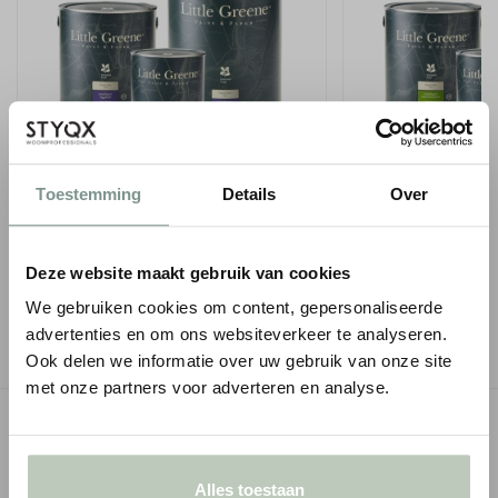
LITTLE GREENE INTELLIGENT EGGSHELL
LITTLE GREENE INT
- 1 LITER
EMULSION - 1 LITE
Toestemming
Details
Over
€ 75,00
€ 66,50
● Verzonden in 1-2 werkdagen
● Verzonden in 1-2 werk
Deze website maakt gebruik van cookies
-
+
-
We gebruiken cookies om content, gepersonaliseerde
advertenties en om ons websiteverkeer te analyseren.
Ook delen we informatie over uw gebruik van onze site
met onze partners voor adverteren en analyse.
OMSCHRIJVING
SPECIFICATIES
Alles toestaan