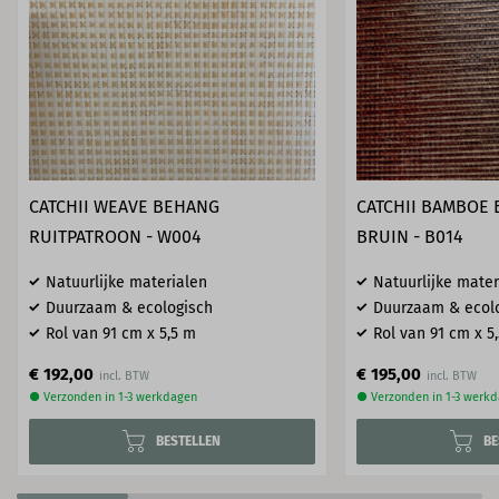
CATCHII WEAVE BEHANG
CATCHII BAMBOE 
RUITPATROON - W004
BRUIN - B014
Natuurlijke materialen
Natuurlijke mater
Duurzaam & ecologisch
Duurzaam & ecol
Rol van 91 cm x 5,5 m
Rol van 91 cm x 5
€ 192,00
€ 195,00
● Verzonden in 1-3 werkdagen
● Verzonden in 1-3 werk
BESTELLEN
BE