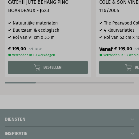
CATCHII JUTE BEHANG PINO
COLE & SON VINE
BOARDEAUX - J623
116/2005
Natuurlijke materialen
The Pearwood Col
Duurzaam & ecologisch
4 kleurvariaties
Rol van 91 cm x 5,5 m
Rol van 52 cm x 1
Vanaf
€ 195,00
€ 199,00
● Verzonden in 1-3 werkdagen
● Verzonden in 1-2 werk
BESTELLEN
BE
DIENSTEN
INSPIRATIE