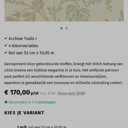
Archive Trails I
4 kleurvariaties
Rol van 52 cm x 10,05 m
Geïnspireerd door geborduurde stoffen, brengt het Stitch behang van
Little Greene een tijdloze elegantie in je huis. Het verfijnde patroon
past perfect bij verschillende verfkleuren en interieurstijlen,
waardoor je gemakkelijk een luxueuze en stijlvolle uitstraling creëert.
€ 170,00
p/st
incl. BTW
(toon excl. BTW)
● Verzonden in 1-3 werkdagen
KIES JE VARIANT
Loch
rol van 52 cm x 10,05 m