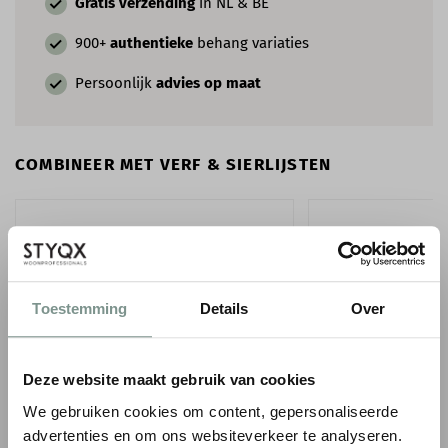
Gratis verzending
in NL & BE
900+
authentieke
behang variaties
Persoonlijk
advies op maat
COMBINEER MET VERF & SIERLIJSTEN
Toestemming
Details
Over
Deze website maakt gebruik van cookies
We gebruiken cookies om content, gepersonaliseerde
ORAC WANDLIJST PX120
ORAC WANDLIJST P
advertenties en om ons websiteverkeer te analyseren.