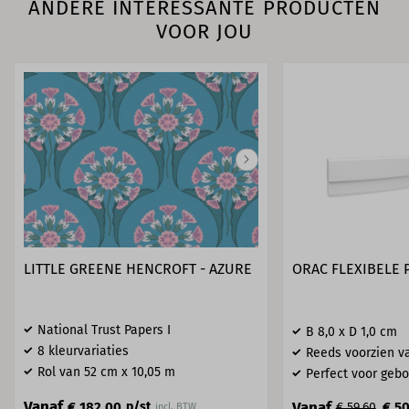
ANDERE INTERESSANTE PRODUCTEN
VOOR JOU
LITTLE GREENE HENCROFT - AZURE
ORAC FLEXIBELE 
National Trust Papers I
B 8,0 x D 1,0 cm
8 kleurvariaties
Reeds voorzien va
Rol van 52 cm x 10,05 m
Perfect voor geb
Vanaf
Vanaf
€ 182,00
p/st
€ 50
€ 59,60
incl. BTW