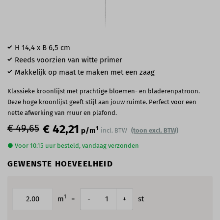
H 14,4 x B 6,5 cm
Reeds voorzien van witte primer
Makkelijk op maat te maken met een zaag
Klassieke kroonlijst met prachtige bloemen- en bladerenpatroon.
Deze hoge kroonlijst geeft stijl aan jouw ruimte. Perfect voor een
nette afwerking van muur en plafond.
€ 49,65
€ 42,21
1
p/m
incl. BTW
(toon excl. BTW)
● Voor 10.15 uur besteld, vandaag verzonden
GEWENSTE HOEVEELHEID
1
m
=
st
-
+