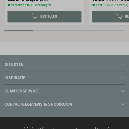
● Verzonden in 1-3 werkdagen
● Voor 10.15 uur besteld
BESTELLEN
BE
DIENSTEN
INSPIRATIE
KLANTENSERVICE
CONTACTGEGEVENS & SHOWROOM