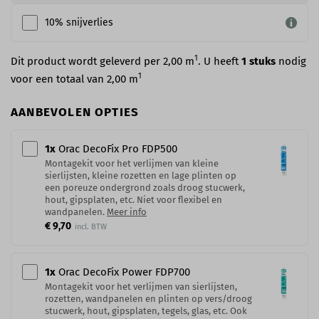
10% snijverlies
1
Dit product wordt geleverd per 2,00 m
. U heeft
1
stuks
nodig
1
voor een totaal van
2,00
m
AANBEVOLEN OPTIES
1
x
Orac DecoFix Pro​ FDP500
Montagekit voor het verlijmen van kleine
sierlijsten, kleine rozetten en lage plinten op
een poreuze ondergrond zoals droog stucwerk,
hout, gipsplaten, etc. Niet voor flexibel en
wandpanelen.
Meer info
€ 9,70
1
x
Orac DecoFix Power​ FDP700
Montagekit voor het verlijmen van sierlijsten,
rozetten, wandpanelen en plinten op vers/droog
stucwerk, hout, gipsplaten, tegels, glas, etc. Ook