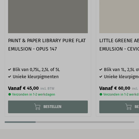
PAINT & PAPER LIBRARY PURE FLAT
LITTLE GREENE A
EMULSION - OPUS 147
EMULSION - CEVI
Blik van 0,75L, 2,5L of 5L
Blik van 1L, 2,5L o
Unieke kleurpigmenten
Unieke kleurpigm
Vanaf
Vanaf
€ 45,00
€ 60,00
● Verzonden in 1-2 werkdagen
● Verzonden in 1-2 werk
BESTELLEN
BE