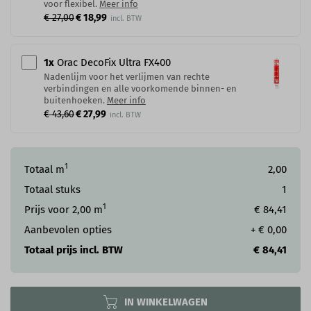
voor flexibel.
Meer info
€ 27,00
€ 18,99
1
x
Orac DecoFix Ultra FX400
Nadenlijm voor het verlijmen van rechte
verbindingen en alle voorkomende binnen- en
buitenhoeken.
Meer info
€ 43,60
€ 27,99
1
Totaal m
2,00
Totaal stuks
1
1
Prijs voor
2,00
m
€ 84,41
Aanbevolen opties
+
€ 0,00
Totaal prijs incl. BTW
€ 84,41
IN WINKELWAGEN