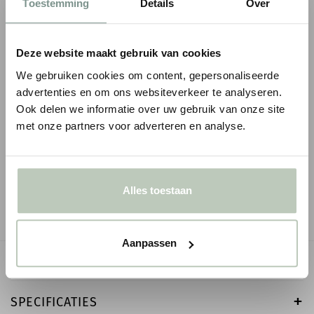
Toestemming
Details
Over
Deze website maakt gebruik van cookies
We gebruiken cookies om content, gepersonaliseerde
advertenties en om ons websiteverkeer te analyseren.
Ook delen we informatie over uw gebruik van onze site
ORAC ROZET R77
ORAC ROZET R14
met onze partners voor adverteren en analyse.
€ 145,61
€ 49,73
€ 171,30
p/st
€ 58,50
p/s
incl. BTW
● Voor 10.15 uur besteld, vandaag verzonden
● Voor 10.15 uur besteld
-
+
-
Alles toestaan
Aanpassen
OMSCHRIJVING
SPECIFICATIES