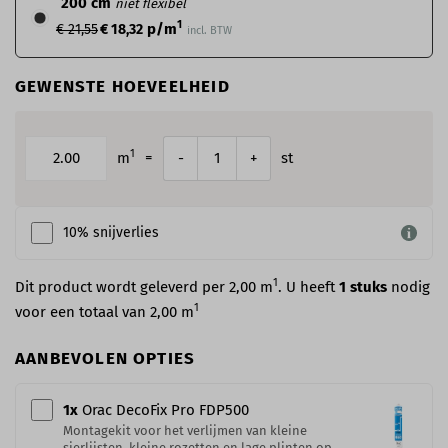
200 cm
niet flexibel
1
p/m
€ 21,55
€ 18,32
incl. BTW
GEWENSTE HOEVEELHEID
1
m
=
st
-
+
10% snijverlies
1
Dit product wordt geleverd per 2,00 m
. U heeft
1
stuks
nodig
1
voor een totaal van
2,00
m
AANBEVOLEN OPTIES
1
x
Orac DecoFix Pro​ FDP500
Montagekit voor het verlijmen van kleine
sierlijsten, kleine rozetten en lage plinten op