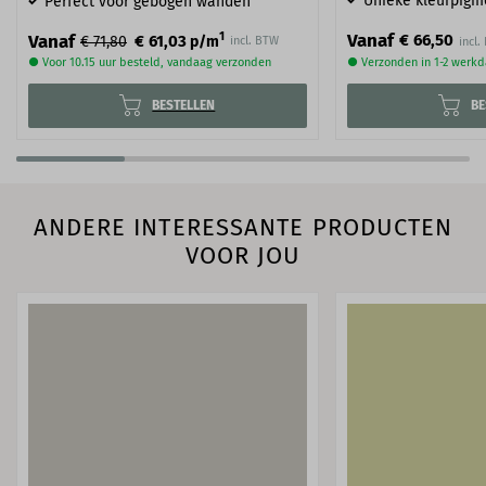
Unieke kleurpigm
Perfect voor gebogen wanden
Vanaf
1
Vanaf
€ 66,50
€ 61,03
€ 71,80
p/m
incl. BTW
● Voor 10.15 uur besteld, vandaag verzonden
● Verzonden in 1-2 werk
BESTELLEN
BE
ANDERE INTERESSANTE PRODUCTEN
VOOR JOU