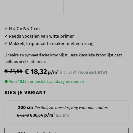
H 4,7 x B 4,7 cm
Reeds voorzien van witte primer
Makkelijk op maat te maken met een zaag
Lineaire en symmetrische kroonlijst. Deze klassieke kroonlijst past
feilloos in elk interieur.
€ 21,55
€ 18,32
1
p/m
incl. BTW
(toon excl. BTW)
● Voor 10.15 uur besteld, vandaag verzonden
KIES JE VARIANT
200 cm
flexibel, zie omschrijving voor min. radius
1
p/m
€ 43,10
€ 36,64
incl. BTW