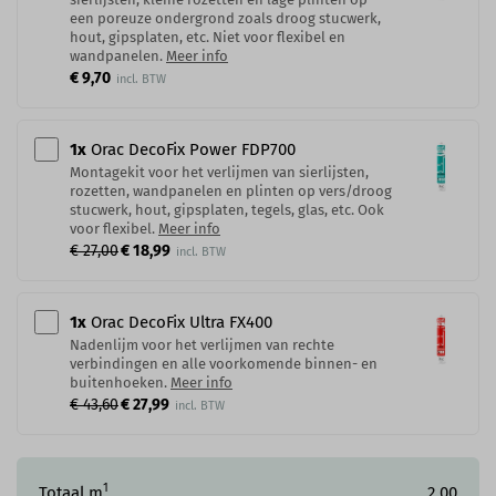
een poreuze ondergrond zoals droog stucwerk,
hout, gipsplaten, etc. Niet voor flexibel en
wandpanelen.
Meer info
€ 9,70
1
x
Orac DecoFix Power​ FDP700
Montagekit voor het verlijmen van sierlijsten,
rozetten, wandpanelen en plinten op vers/droog
stucwerk, hout, gipsplaten, tegels, glas, etc. Ook
voor flexibel.
Meer info
€ 27,00
€ 18,99
1
x
Orac DecoFix Ultra FX400
Nadenlijm voor het verlijmen van rechte
verbindingen en alle voorkomende binnen- en
buitenhoeken.
Meer info
€ 43,60
€ 27,99
1
Totaal m
2,00