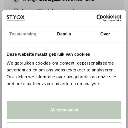
Persoonlijk
advies
op maat
COMBINEER MET EEN ROZET
Toestemming
Details
Over
Deze website maakt gebruik van cookies
We gebruiken cookies om content, gepersonaliseerde
advertenties en om ons websiteverkeer te analyseren.
Ook delen we informatie over uw gebruik van onze site
met onze partners voor adverteren en analyse.
ORAC ROZET R27
ORAC ROZET R73
Alles toestaan
€ 162,27
€ 147,48
€ 190,90
p/st
€ 173,50
p/
incl. BTW
● Voor 10.15 uur besteld, vandaag verzonden
● Voor 10.15 uur besteld