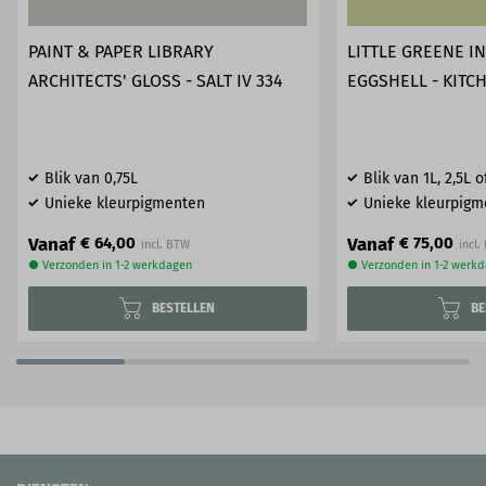
PAINT & PAPER LIBRARY
LITTLE GREENE I
ARCHITECTS' GLOSS - SALT IV 334
EGGSHELL - KITC
Blik van 0,75L
Blik van 1L, 2,5L o
Unieke kleurpigmenten
Unieke kleurpigm
Vanaf
Vanaf
€ 64,00
€ 75,00
● Verzonden in 1-2 werkdagen
● Verzonden in 1-2 werk
BESTELLEN
BE