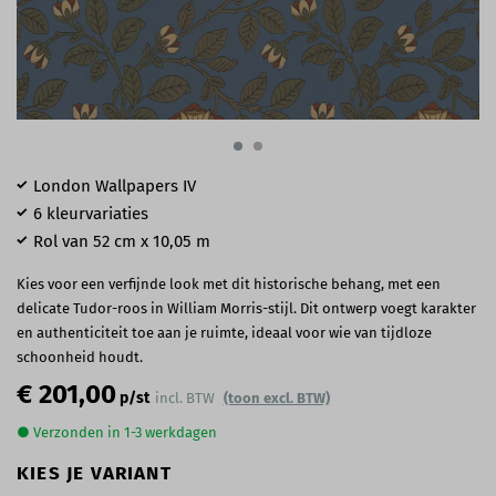
London Wallpapers IV
6 kleurvariaties
Rol van 52 cm x 10,05 m
Kies voor een verfijnde look met dit historische behang, met een
delicate Tudor-roos in William Morris-stijl. Dit ontwerp voegt karakter
en authenticiteit toe aan je ruimte, ideaal voor wie van tijdloze
schoonheid houdt.
€ 201,00
p/st
incl. BTW
(toon excl. BTW)
● Verzonden in 1-3 werkdagen
KIES JE VARIANT