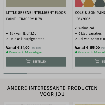
LITTLE GREENE INTELLIGENT FLOOR
COLE & SON PUNC
PAINT - TRACERY II 78
103/2006
Whimsical
Blik van 1L of 2,5L
6 kleurvariaties
Unieke kleurpigmenten
Rol van 52 cm x 1
Vanaf
Vanaf
€ 84,00
€ 155,00
● Verzonden in 1-2 werkdagen
● Verzonden in 1-2 werk
BESTELLEN
BE
ANDERE INTERESSANTE PRODUCTEN
VOOR JOU