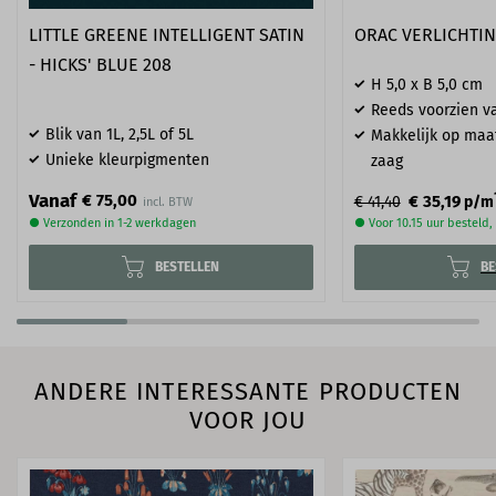
LITTLE GREENE INTELLIGENT SATIN
ORAC VERLICHTIN
- HICKS' BLUE 208
H 5,0 x B 5,0 cm
Reeds voorzien va
Blik van 1L, 2,5L of 5L
Makkelijk op maa
Unieke kleurpigmenten
zaag
Vanaf
€ 75,00
€ 35,19
€ 41,40
p/m
● Verzonden in 1-2 werkdagen
● Voor 10.15 uur besteld
BESTELLEN
BE
ANDERE INTERESSANTE PRODUCTEN
VOOR JOU