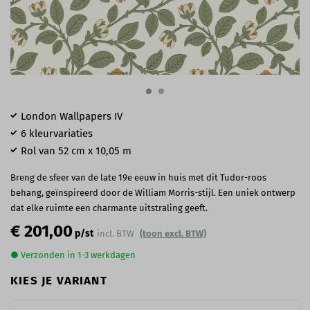
London Wallpapers IV
6 kleurvariaties
Rol van 52 cm x 10,05 m
Breng de sfeer van de late 19e eeuw in huis met dit Tudor-roos
behang, geïnspireerd door de William Morris-stijl. Een uniek ontwerp
dat elke ruimte een charmante uitstraling geeft.
€ 201,00
p/st
incl. BTW
(toon excl. BTW)
● Verzonden in 1-3 werkdagen
KIES JE VARIANT