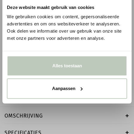
Deze website maakt gebruik van cookies
We gebruiken cookies om content, gepersonaliseerde
advertenties en om ons websiteverkeer te analyseren.
Ook delen we informatie over uw gebruik van onze site
met onze partners voor adverteren en analyse.
ORAC WANDLIJST PX120
LITTLE GREENE INT
- 1 LITER
1
€ 6,59
€ 7,75
p/m
incl. BTW
● Voor 10.15 uur besteld, vandaag verzonden
€ 75,00
Alles toestaan
● Verzonden in 1-2 werk
-
+
-
Aanpassen
OMSCHRIJVING
SPECIFICATIES