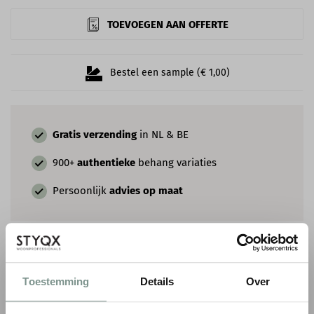
TOEVOEGEN AAN OFFERTE
Bestel een sample (€ 1,00)
Gratis verzending
in NL & BE
900+
authentieke
behang variaties
Persoonlijk
advies op maat
COMBINEER MET VERF & SIERLIJSTEN
Toestemming
Details
Over