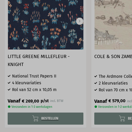
LITTLE GREENE MILLEFLEUR -
COLE & SON ZAMBE
KNIGHT
National Trust Papers II
The Ardmore Coll
4 kleurvariaties
2 kleurvariaties
Rol van 52 cm x 10,05 m
Rol van 70 cm x 1
Vanaf
Vanaf
€ 579,00
€ 269,00
p/st
incl. BTW
● Verzonden in 1-3 werkdagen
● Verzonden in 1-2 werk
BESTELLEN
BE