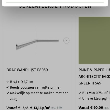
GERELATEERDE PRODUCTEN
ORAC WANDLIJST P8030
PAINT & PAPER L
ARCHITECTS' EGG
B 4,1 x D 1,7 cm
GREEN II 549
Reeds voorzien van witte primer
Blik van 0,75L of 2
Makkelijk op maat te maken met een
Unieke kleurpigm
zaag
Vanaf
1
Vanaf
€ 60,00
€ 13,14
€ 15,45
p/m
incl. BTW