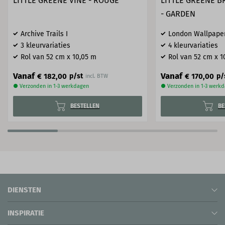
LITTLE GREENE VINE - ROUGE
LITTLE GREENE B
- GARDEN
Archive Trails I
London Wallpaper
3 kleurvariaties
4 kleurvariaties
Rol van 52 cm x 10,05 m
Rol van 52 cm x 1
Vanaf
Vanaf
€ 182,00
€ 170,00
p/st
p/
incl. BTW
● Verzonden in 1-3 werkdagen
● Verzonden in 1-3 werk
BESTELLEN
BE
DIENSTEN
INSPIRATIE