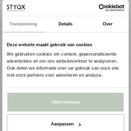
Gratis verzending
in NL & BE
Toestemming
Details
Over
Persoonlijk
kleuradvies
mogelijk
Deze website maakt gebruik van cookies
Milieu- en
kindvriendelijke
kwaliteitsverf
We gebruiken cookies om content, gepersonaliseerde
advertenties en om ons websiteverkeer te analyseren.
Ook delen we informatie over uw gebruik van onze site
SPECIFICATIES
met onze partners voor adverteren en analyse.
GERELATEERDE PAGINA'S
Alles toestaan
Paint & Paper Library | Pure Flat Emulsion | Plafondverf
P
Aanpassen