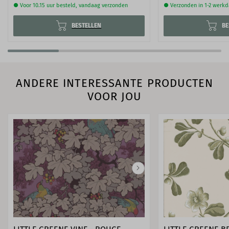
● Voor 10.15 uur besteld, vandaag verzonden
● Verzonden in 1-2 werk
BESTELLEN
BE
ANDERE INTERESSANTE PRODUCTEN
VOOR JOU