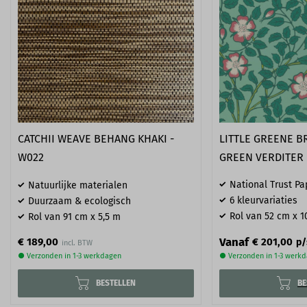
CATCHII WEAVE BEHANG KHAKI -
LITTLE GREENE B
W022
GREEN VERDITER
National Trust Pap
Natuurlijke materialen
6 kleurvariaties
Duurzaam & ecologisch
Rol van 52 cm x 1
Rol van 91 cm x 5,5 m
Vanaf
€ 189,00
€ 201,00
p/
● Verzonden in 1-3 werkdagen
● Verzonden in 1-3 werk
BESTELLEN
BE