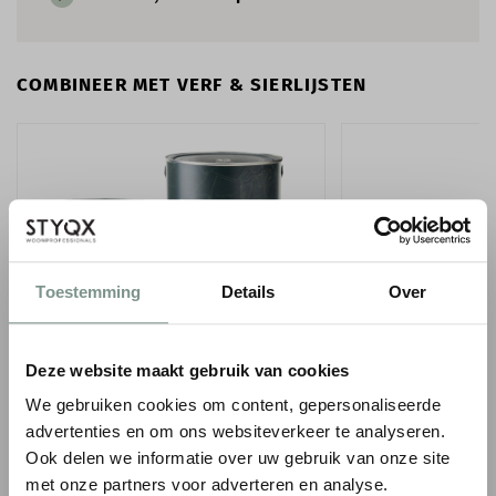
COMBINEER MET VERF & SIERLIJSTEN
Toestemming
Details
Over
LITTLE GREENE INTELLIGENT EGGSHELL
ORAC WANDLIJST P
Deze website maakt gebruik van cookies
- 1 LITER
1
€ 8,93
We gebruiken cookies om content, gepersonaliseerde
€ 10,51
p/m
● Voor 10.15 uur besteld
advertenties en om ons websiteverkeer te analyseren.
€ 75,00
● Verzonden in 1-2 werkdagen
Ook delen we informatie over uw gebruik van onze site
-
met onze partners voor adverteren en analyse.