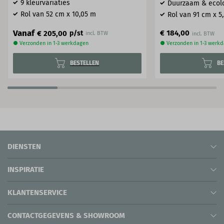
9 kleurvariaties
Duurzaam & ecol
Rol van 52 cm x 10,05 m
Rol van 91 cm x 5
Vanaf
€ 184,00
€ 205,00
p/st
incl. BTW
● Verzonden in 1-3 werkdagen
● Verzonden in 1-3 werk
BESTELLEN
BE
DIENSTEN
INSPIRATIE
KLANTENSERVICE
CONTACTGEGEVENS & SHOWROOM