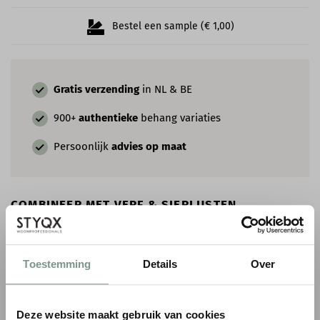
Bestel een sample (€ 1,00)
Gratis verzending
in NL & BE
900+
authentieke
behang variaties
Persoonlijk
advies op maat
COMBINEER MET VERF & SIERLIJSTEN
Toestemming
Details
Over
Deze website maakt gebruik van cookies