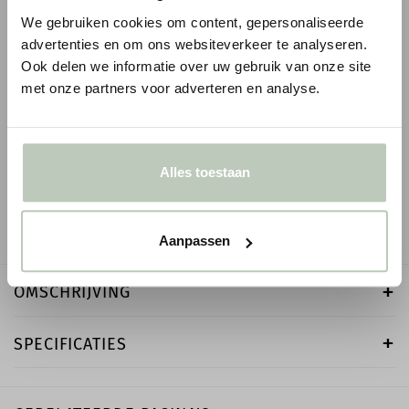
We gebruiken cookies om content, gepersonaliseerde
advertenties en om ons websiteverkeer te analyseren.
Ook delen we informatie over uw gebruik van onze site
ORAC WANDLIJST PX175
ORAC WANDLIJST P
met onze partners voor adverteren en analyse.
1
1
€ 8,93
€ 6,59
€ 10,51
p/m
€ 7,75
p/m
incl. BTW
i
● Voor 10.15 uur besteld, vandaag verzonden
● Voor 10.15 uur besteld
Alles toestaan
-
+
-
Aanpassen
OMSCHRIJVING
SPECIFICATIES